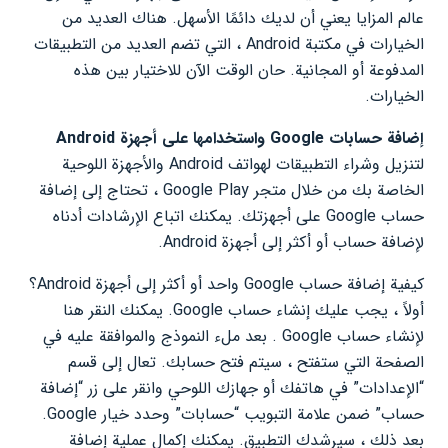
عالم المزايا يعني أن لديك دائمًا الأسهل. هناك العديد من
الخيارات في مكتبة Android ، التي تضم العديد من التطبيقات
المدفوعة أو المجانية. حان الوقت الآن للاختيار بين هذه
الخيارات.
إضافة حسابات Google واستخدامها على أجهزة Android
لتنزيل وشراء التطبيقات لهواتف Android والأجهزة اللوحية
الخاصة بك من خلال متجر Google Play ، تحتاج إلى إضافة
حساب Google على أجهزتك. يمكنك اتباع الإرشادات أدناه
لإضافة حساب أو أكثر إلى أجهزة Android.
كيفية إضافة حساب Google واحد أو أكثر إلى أجهزة Android؟
أولاً ، يجب عليك إنشاء حساب Google. يمكنك النقر هنا
لإنشاء حساب Google . بعد ملء النموذج والموافقة عليه في
الصفحة التي ستفتح ، سيتم فتح حسابك. تعال إلى قسم
“الإعدادات” في هاتفك أو جهازك اللوحي وانقر على زر “إضافة
حساب” ضمن علامة التبويب “حسابات” وحدد خيار Google.
بعد ذلك ، سيرشدك التطبيق. يمكنك إكمال عملية إضافة