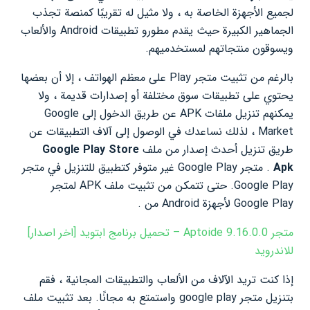
لجميع الأجهزة الخاصة به ، ولا مثيل له تقريبًا كمنصة تجذب
الجماهير الكبيرة حيث يقدم مطورو تطبيقات Android والألعاب
ويسوقون منتجاتهم لمستخدميهم.
بالرغم من تثبيت متجر Play على معظم الهواتف ، إلا أن بعضها
يحتوي على تطبيقات سوق مختلفة أو إصدارات قديمة ، ولا
يمكنهم تنزيل ملفات APK عن طريق الدخول إلى Google
Market ، لذلك نساعدك في الوصول إلى آلاف التطبيقات عن
طريق تنزيل أحدث إصدار من ملف
Google Play Store
Apk
. متجر Google Play غير متوفر كتطبيق للتنزيل في متجر
Google Play. حتى تتمكن من تثبيت ملف APK لمتجر
Google Play لأجهزة Android من .
متجر Aptoide 9.16.0.0 – تحميل برنامج ابتويد [اخر اصدار]
للاندرويد
إذا كنت تريد الآلاف من الألعاب والتطبيقات المجانية ، فقم
بتنزيل متجر google play واستمتع به مجانًا. بعد تثبيت ملف