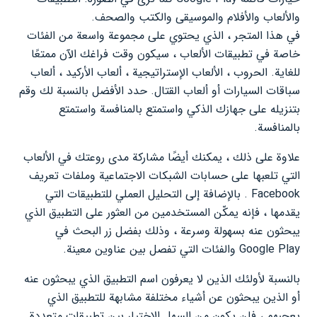
والألعاب والأفلام والموسيقى والكتب والصحف.
في هذا المتجر ، الذي يحتوي على مجموعة واسعة من الفئات
خاصة في تطبيقات الألعاب ، سيكون وقت فراغك الآن ممتعًا
للغاية. الحروب ، الألعاب الإستراتيجية ، ألعاب الأركيد ، ألعاب
سباقات السيارات أو ألعاب القتال. حدد الأفضل بالنسبة لك وقم
بتنزيله على جهازك الذكي واستمتع بالمنافسة واستمتع
بالمنافسة.
علاوة على ذلك ، يمكنك أيضًا مشاركة مدى روعتك في الألعاب
التي تلعبها على حسابات الشبكات الاجتماعية وملفات تعريف
Facebook . بالإضافة إلى التحليل العملي للتطبيقات التي
يقدمها ، فإنه يمكّن المستخدمين من العثور على التطبيق الذي
يبحثون عنه بسهولة وسرعة ، وذلك بفضل زر البحث في
Google Play والفئات التي تفصل بين عناوين معينة.
بالنسبة لأولئك الذين لا يعرفون اسم التطبيق الذي يبحثون عنه
أو الذين يبحثون عن أشياء مختلفة مشابهة للتطبيق الذي
يعجبهم ، فلن يكون من السهل الاختيار بين تطبيقات متعددة