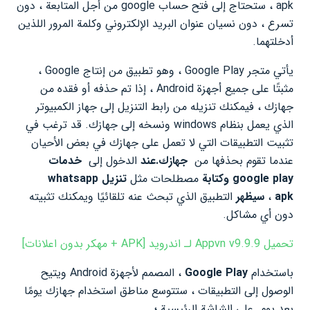
apk ، ستحتاج إلى فتح حساب google من أجل المتابعة ، دون
تسرع ، دون نسيان عنوان البريد الإلكتروني وكلمة المرور اللذين
أدخلتهما.
يأتي متجر Google Play ، وهو تطبيق من إنتاج Google ،
مثبتًا على جميع أجهزة Android ، إذا تم حذفه أو فقده من
جهازك ، فيمكنك تنزيله من رابط التنزيل إلى جهاز الكمبيوتر
الذي يعمل بنظام windows ونسخه إلى جهازك. قد ترغب في
تثبيت التطبيقات التي لا تعمل على جهازك في بعض الأحيان
عندما تقوم بحذفها من
جهازك.عند
الدخول إلى
خدمات
google play
وكتابة
مصطلحات مثل
تنزيل whatsapp
apk
،
سيظهر
التطبيق الذي تبحث عنه تلقائيًا ويمكنك تثبيته
دون أي مشاكل.
تحميل Appvn v9.9.9 لـ اندرويد [APK + مهكر بدون اعلانات]
باستخدام
Google Play
، المصمم لأجهزة Android ويتيح
الوصول إلى التطبيقات ، ستتوسع مناطق استخدام جهازك يومًا
بعد يوم. على الشاشة الرئيسية ؛