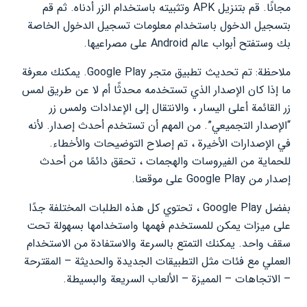
مجانًا. قم بتنزيل APK وتثبيته باستخدام الزر أدناه. ثم قم
بتسجيل الدخول باستخدام معلومات تسجيل الدخول الخاصة
بك وستفتح أبواب عالم Android على مصراعيها.
ملاحظة: تم تحديث تطبيق متجر Google Play. يمكنك معرفة
ما إذا كان الإصدار الذي تستخدمه محدثًا أم لا عن طريق لمس
زر القائمة أعلى اليسار ، والانتقال إلى الإعدادات ولمس زر
“الإصدار التجميعي”. من المهم أن تستخدم أحدث إصدار. لأنه
في الإصدارات الأخيرة ، تم إصلاح التوضيحات والأخطاء.
للحماية من الفيروسات والهجمات ، تحقق دائمًا من أحدث
إصدار من Google Play على موقعنا.
بفضل Google Play ، تحتوي كل هذه الطلبات المختلفة جدًا
على ميزات يمكن للمستخدم فهمها واستخدامها بسهولة تحت
سقف واحد. يمكنك التمتع بالسرعة والاستفادة من الاستخدام
العملي مع فئات مثل التطبيقات الجديدة والحديثة – المقترحة
– الاتجاهات – المميزة – الألعاب السريعة والبسيطة.