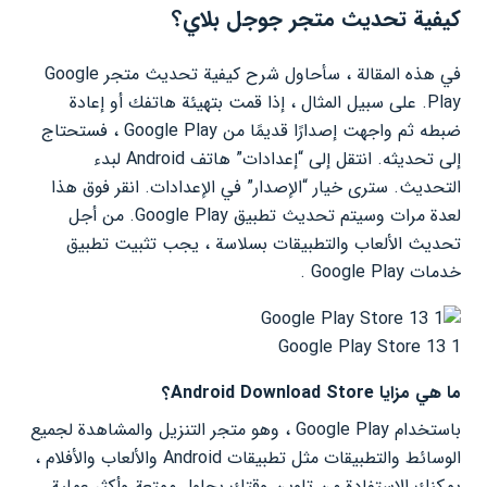
كيفية تحديث متجر جوجل بلاي؟
في هذه المقالة ، سأحاول شرح كيفية تحديث متجر Google
Play. على سبيل المثال ، إذا قمت بتهيئة هاتفك أو إعادة
ضبطه ثم واجهت إصدارًا قديمًا من Google Play ، فستحتاج
إلى تحديثه. انتقل إلى “إعدادات” هاتف Android لبدء
التحديث. سترى خيار “الإصدار” في الإعدادات. انقر فوق هذا
لعدة مرات وسيتم تحديث تطبيق Google Play. من أجل
تحديث الألعاب والتطبيقات بسلاسة ، يجب تثبيت تطبيق
خدمات Google Play .
Google Play Store 13 1
ما هي مزايا Android Download Store؟
باستخدام Google Play ، وهو متجر التنزيل والمشاهدة لجميع
الوسائط والتطبيقات مثل تطبيقات Android والألعاب والأفلام ،
يمكنك الاستفادة من تلوين وقتك بحلول ممتعة وأكثر عملية.