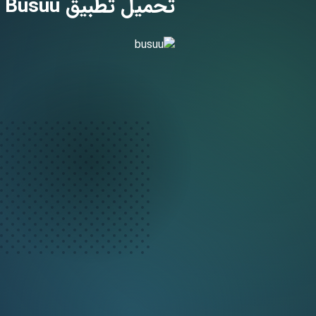
تحميل تطبيق Busuu مهكر 2024 النسخة المدفوعة للأندرويد مجاناً