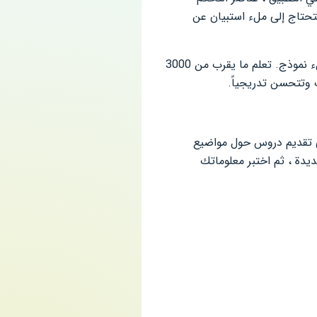
لواجهة باللونين الأزرق والأبيض ، مما يرضي العين. قبل البدء في العمل في busuu ، ستحتاج إلى ملء استبيان عن
قواميس ودروس إملائية ومحادثات صوتية. الأداة مخصصة للتدريب. للقيام بذلك ، عليك ملء نموذج. تعلم ما يقرب من 3000
 وتتحسن تدريجياً.
في تقديم دروس حول مواضيع
ديدة ، ثم اختبر معلوماتك