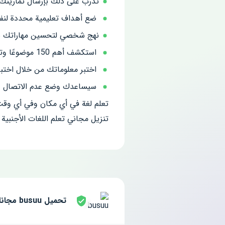
تدرب على ذلك بإرسال تمارينك 
ضع أهداف تعليمية محددة لنف
نهج شخصي لتحسين مهاراتك باست
استكشف أهم 150 موضوعًا وتعلم 3000 كلمة بتدريب لغوي متخصص.
اختبر معلوماتك من خلال اختبار
سيساعدك وضع عدم الاتصال على ت
تعلم لغة في أي مكان وفي أي وق
تنزيل مجاني تعلم اللغات الأجنبية – busuu لنظام Android بدون تسجيل ورسائل SMS من موقعنا باستخدام الرابط المباش
تحميل busuu مجانا للاندرويد