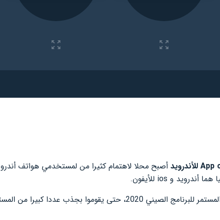
أصبح محلا لاهتمام كثيرا من لمستخدمي هواتف أندرويد
درويد و ios للأيفون.
و تعمل كلا الشركتين على التطوير المستمر للبرنامج الصيني 2020، حتى يقومو