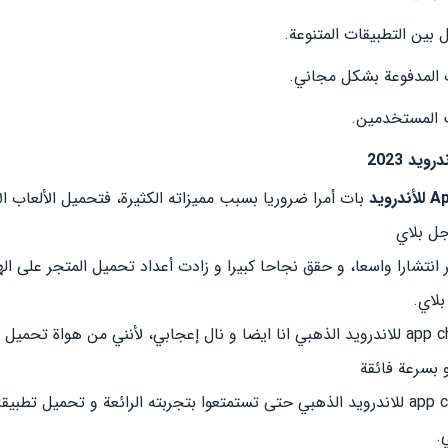
 بين التطبيقات المتنوعة.
ب المدفوعة بشكل مجاني.
ب المستخدمين.
يد 2023
بات أمرا ضروريا بسبب مميزاته الكثيرة، فتحميل الألعاب الإ
ل بلاي
 انتشارا واسعا، و حقق نجاحا كبيرا و زادت أعداد تحميل المتجر على اله
بلاي.
حيث قمت بتحميل برنامج app china للاندرويد الذهبي انا ايضا و نال إعجابي، لأنني من هوا
 بسرعة فائقة
و نرشح لك تحميل برنامج app china للاندرويد الذهبي حتى تستمتعوا بتجربته الرائعة و تح
.