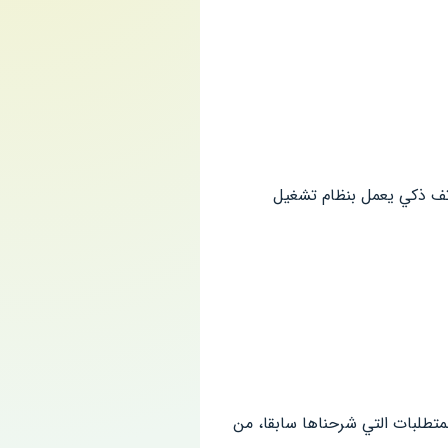
اتف ذكي يعمل بنظام تشغيل
بكل سهولة و يسر، عن توافر المتطلبات التي شرحناها سابقا، من