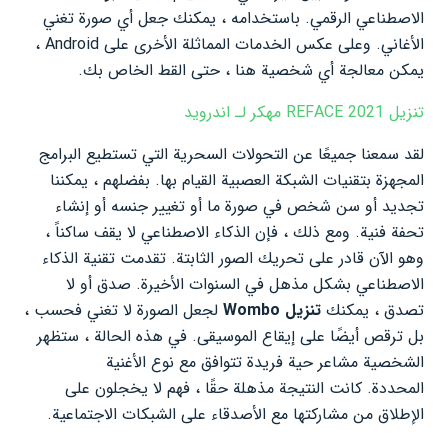
الاصطناعي الرقمي. باستخدامه ، يمكنك جعل أي صورة تغني
الأغاني. وعلى عكس الخدمات المماثلة الأخرى على Android ،
يمكن معالجة أي شخصية هنا ، حتى القط الخاص بك.
تنزيل REFACE 2021 مهكر لـ اندرويد
لقد سمعنا جميعًا عن التحولات السحرية التي تستطيع البرامج
المجهزة بتقنيات الشبكة العصبية القيام بها. بفضلهم ، يمكننا
تجديد أو سن شخص في صورة ما أو تغيير جنسه أو إنشاء
تحفة فنية. ومع ذلك ، فإن الذكاء الاصطناعي لا يقف ساكناً ،
وهو الآن قادر على تحريك الصور الثابتة. تقدمت تقنية الذكاء
الاصطناعي بشكل مذهل في السنوات الأخيرة. صدق أو لا
تصدق ، يمكنك
تنزيل Wombo
لجعل الصورة لا تغني فحسب ،
بل ترقص أيضًا على إيقاع الموسيقى. في هذه الحالة ، ستظهر
الشخصية مشاعر حية فريدة تتوافق مع نوع الأغنية
المحددة. كانت النتيجة مذهلة حقًا ، فهم لا يخجلون على
الإطلاق من مشاركتها مع الأصدقاء على الشبكات الاجتماعية.