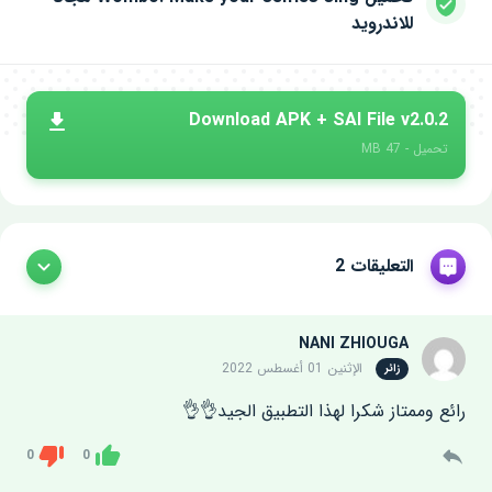
للاندرويد
Download APK + SAI File v2.0.2
تحميل - 47 MB
التعليقات 2
NANI ZHIOUGA
الإثنين 01 أغسطس 2022
زائر
رائع وممتاز شكرا لهذا التطبيق الجيد👌👌
0
0
Dislike
Like