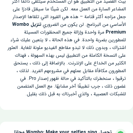
بيت القصيد من التطبيق هو أن المستخدم سيتلقى دائمًا أكثر
المشاعر السارة من العمل معه. لكن شيئًا ما سيظل قادرًا على
جعل مزاجه أكثر قتامة – هذه هي القيود التي تلقاها الإصدار
الأساسي من البرنامج. لن يكون من الضروري
تنزيل Wombo
Premium
مرة واحدة وإزالة جميع المحظورات المسيئة
للمطورين بضربة واحدة. في هذه الحالة ، لا يتعين عليك شراء
اشتراك ، وبدون ذلك لا تبدو مقاطع الفيديو ملونة للغاية. العثور
على النسخة الكاملة من التطبيق ليس بهذه السهولة ، فهناك
الكثير من الخداع على الإنترنت. بالإضافة إلى ذلك ، يستحق
المطورون مكافأة مقابل عملهم في مشروعهم الفريد. لذلك ،
ترقبوا ، سنخطرك بالتأكيد في حالة ظهور إصدار Pro. في
غضون ذلك ، جرب تطبيقًا آخر مشابهًا. مع العمل المتضمن
للشبكات العصبية ، والذي أخبرناك به قبل ذلك بقليل.
تحميل Wombo: Make your selfies sing مجانا