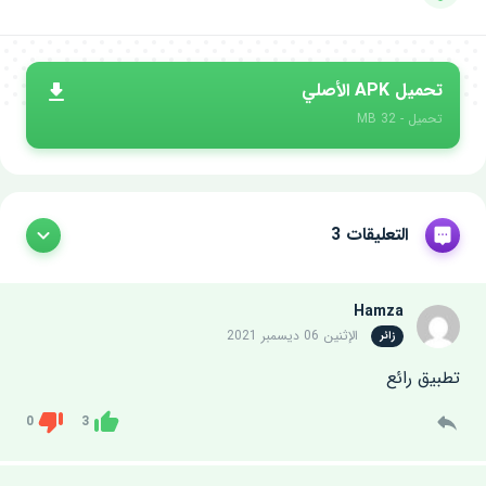
تحميل APK الأصلي
تحميل - 32 MB
التعليقات 3
Hamza
الإثنين 06 ديسمبر 2021
زائر
تطبيق رائع
0
3
Dislike
Like