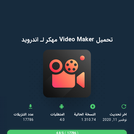
تحميل Video Maker مهكر لـ اندرويد
اخر تحديث
النسخة الحالية
المتطلبات
عدد التنزيلات
نوفمبر 11, 2020
1.310.74
4.0
17786
4.8
/
5
)
17786
(