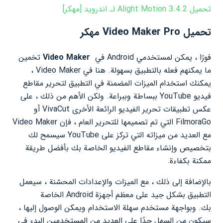
تحميل Alight Motion 3.4.2 لـ اندرويد [مهكر]
تحميل Video Maker Pro مهكر
فورًا ، يمكن لمستخدمي Android في
Video Maker
تخمين
ما يمكنهم فعله بالتطبيق بسهولة. هنا في Video Maker ،
يمكنك استخدام الميزات المضمنة في التطبيق لتحرير مقاطع
فيديو YouTube ببساطة وببراعة. ولكن الأهم من ذلك ، على
عكس تطبيقات تحرير الفيديو الرائعة الأخرى VivaCut أو
FilmoraGo التي تم تصميمها للتحرير العام ، فإن Video Maker
مع العديد من ميزاته التي تركز على YouTube سيسمح لك
بتخصيص وإنشاء مقاطع الفيديو الخاصة بك بأفضل طريقة
ممكنة بكفاءة.
بالإضافة إلى ذلك ، مع الميزات والإعدادات المحسّنة ، سيعمل
التطبيق بشكل جيد على معظم أجهزة Android الخاصة
بك. وبواجهة مستخدم سهلة الاستخدام ويمكن الوصول إليها ،
سيكون من السهل جدًا على العديد من المستخدمين البدء في