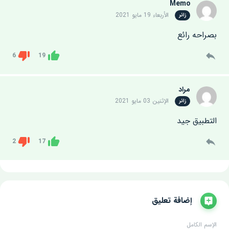
Memo
الأربعاء 19 مايو 2021
زائر
بصراحه رائع
6
19
Dislike
Like
مراد
الإثنين 03 مايو 2021
زائر
التطبيق جيد
2
17
Dislike
Like
إضافة تعليق
الإسم الكامل