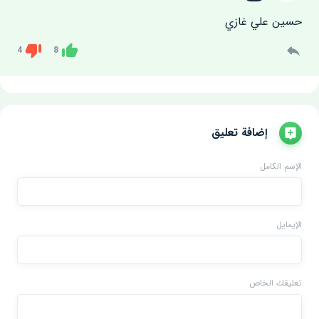
حسين علي غازي
4
8
Dislike
Like
إضافة تعليق
الإسم الكامل
الإيمايل
تعليقك الخاص