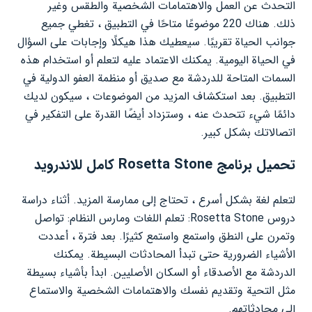
التحدث عن العمل والاهتمامات الشخصية والطقس وغير
ذلك. هناك 220 موضوعًا متاحًا في التطبيق ، تغطي جميع
جوانب الحياة تقريبًا. سيعطيك هذا هيكلًا وإجابات على السؤال
في الحياة اليومية. يمكنك الاعتماد عليه لتعلم أو استخدام هذه
السمات المتاحة للدردشة مع صديق أو منظمة العفو الدولية في
التطبيق. بعد استكشاف المزيد من الموضوعات ، سيكون لديك
دائمًا شيء تتحدث عنه ، وستزداد أيضًا القدرة على التفكير في
اتصالاتك بشكل كبير.
تحميل برنامج Rosetta Stone كامل للاندرويد
لتعلم لغة بشكل أسرع ، تحتاج إلى ممارسة المزيد. أثناء دراسة
دروس Rosetta Stone: تعلم اللغات ومارس النظام: تواصل
وتمرن على النطق واستمع واستمع كثيرًا. بعد فترة ، أعددت
الأشياء الضرورية حتى تبدأ المحادثات البسيطة. يمكنك
الدردشة مع الأصدقاء أو السكان الأصليين. ابدأ بأشياء بسيطة
مثل التحية وتقديم نفسك والاهتمامات الشخصية والاستماع
إلى محادثاتهم.