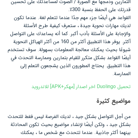
التمارين ودمجها مع الصورة / الصوت لمساعدتك على تحسين
قدرتك على الحفظ بنسبة 300٪.
القواعد هي أيضًا جزء مهم جدًا عندما تتعلم لغة. عندما تكون
لديك مهارات نحوية جيدة ، ستعرف كيفية طرح الأسئلة
والإجابة على الأسئلة بأدب أكبر. كما أنه يساعدك على التواصل
أكثر. يوفر هذا التطبيق أكثر من 160 من أكثر الهياكل النحوية
شيوعًا بحيث يمكنك معالجة المعلومات بسهولة. سوف تستخدم
أيضًا القواعد بشكل متكرر للقيام بتمارين وممارسة التحدث في
هذا التطبيق. يحتاج المطورون الذين يشجعون التعلم إلى
الممارسة.
تحميل Duolingo اخر اصدار [مهكر+APK] للاندرويد
مواضيع كثيرة
من أجل التواصل بشكل جيد ، لديك الفرصة ليس فقط للتحدث
بشكل جيد ، ولكن أيضًا لإنشاء مواضيع بحيث تكون المحادثة
بينهما أكثر جاذبية. عندما تتحدث مع شخص ما ، يمكنك