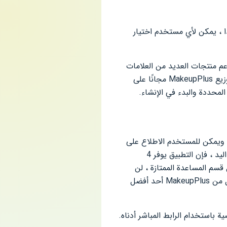
ذا ، يمكن لأي مستخدم اختيار
م دعم منتجات العديد من العلامات
التجارية المعروفة ، مما يجعل من السهل والمريح طلب المنتجات المحددة دون خوف من الاحتيال. يتم توزيع MakeupPlus مجانًا على
بيرة ، ويمكن للمستخدم الاطلاع على
العديد من القوالب واختيار شيء خاص به. بالإضافة إلى ذلك ، إذا لم يكن لديك صور شخصية في متناول اليد ، فإن التطبيق يوفر 4
قسم المساعدة الممتازة ، لن
يكون لدى المبتدئين أي أسئلة حول وظيفة البرنامج ، والواجهة سهلة الاستخدام والتنفيذ العام للفكرة يجعل من MakeupPlus أحد أفضل