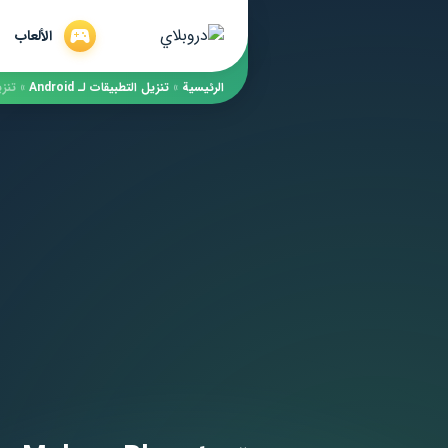
الألعاب
الرئيسية
»
​تنزيل التطبيقات لـ ​Android
»
تنزيل MakeupPlus