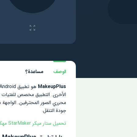
الوصف
مساعدة؟
MakeupPlus
الأخرى. التطبيق مخصص للفتيات ال
محرري الصور المحترفين. الواجهة
جودة التنقل.
تحميل ستار ميكر StarMaker مهكر للاندرويد