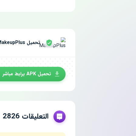
تحميل MakeupPlus مجانا للاندرويد
تحميل APK برابط مباشر
التعليقات 2826