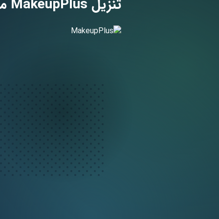
تنزيل MakeupPlus مهكر لـ اندرويد