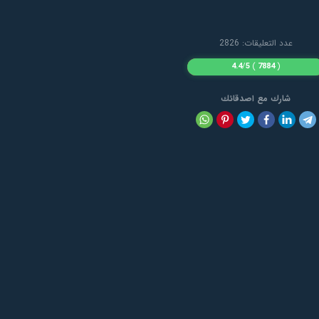
عدد التعليقات: 2826
4.4
/
5
)
7884
(
شارك مع اصدقائك