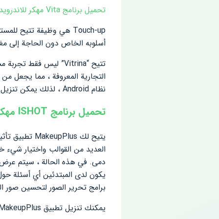
تحميل برنامج Vita مهكر للاندرويد
Touch-up هي وظيفة تتيح
أسلوبه الخاص دون الحاجة إلى مغاد
تتيح “Vitrina” ليس فق
نظام Android ، لذلك يمكن تنزيل هذا التطبيق ببضع نقرات فقط ، وبعد ذلك كل ما تبقى هو تنزيل الصور المحددة والبدء في الإنشاء.
تحميل برنامج ISHOT مهكر للاندرويد
يتيح لك Plus
دمى. في هذه الحالة ، سيتم عرض صو
برامج تحرير الصور لتحسين صور الس
يمكنك تنزيل تطبيق MakeupPlus لنظام Android من موقعنا الإلكتروني مجانًا وبدون تسجيل ورسائل نصية باستخدام الرابط المباشر أدناه.