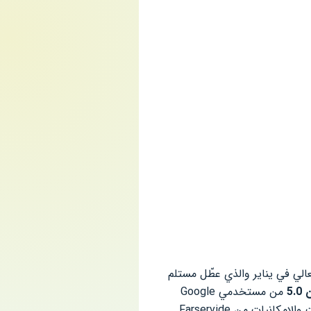
عالي في يناير والذي عطّل مستلم
من مستخدمي Google
Play. ستتمكن أيضًا من استكشاف هذه النسخة الاحترافية من البرنامج جنبًا إلى جنب مع جميع الإمكانيات والإمكانيات من Farservide