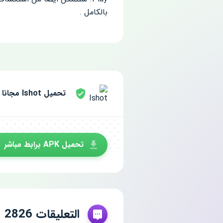
بالكامل .
تحميل Ishot مجانا للاندرويد
تحميل APK برابط مباشر
التعليقات 2826