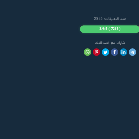
عدد التعليقات: 2826
3.9
/
5
)
7218
(
شارك مع اصدقائك