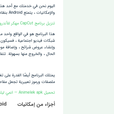
اليوم نحن في خدمتك مع أحد هذه
والإمكانيات ، يتمتع Android بنظام تشغيل خاص تم تطويره بواسطة Lyrebird Studio وتم إصداره مجانًا على Google Play.
تنزيل برنامج CapCut مهكر للأندرويد
هذا البرنامج هو في الواقع واحد 
شبكات فيديو اجتماعية ، فسيكون له
وإنشاء عروض شرائح ، وإضافة موسيق
الحال ، والخروج منها بسهولة. تتف
يمتلك البرنامج أيضًا القدرة على 
ملصقات ورموز تعبيرية تجعل مقاطع 
تحميل Animelek apk — انمي ليك [اخر اصدار + APK] للاندرويد
أجزاء من إمكانيات
oid