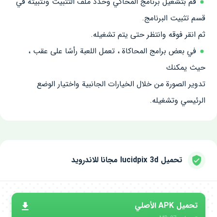
قم بتشغيل برنامج المحاكي وحدد ملف التثبيت وتثبيته في
قسم تثبيت البرنامج.
ثم انقر فوقه وانتظر حتى يتم تشغيله.
في بعض برامج المحاكاة ، تعمل اللعبة رأسًا على عقب ،
حيث يمكنك
تدوير الصورة من خلال الخيارات الجانبية واختيار الوضع
الرئيسي وتشغيله.
تحميل lucidpix 3d مجانا للاندرويد
تحميل APK الأصلي