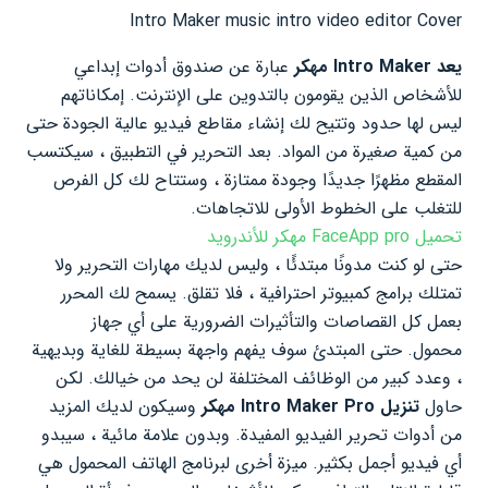
Intro Maker music intro video editor Cover
يعد Intro Maker مهكر
عبارة عن صندوق أدوات إبداعي
للأشخاص الذين يقومون بالتدوين على الإنترنت. إمكاناتهم
ليس لها حدود وتتيح لك إنشاء مقاطع فيديو عالية الجودة حتى
من كمية صغيرة من المواد. بعد التحرير في التطبيق ، سيكتسب
المقطع مظهرًا جديدًا وجودة ممتازة ، وستتاح لك كل الفرص
للتغلب على الخطوط الأولى للاتجاهات.
تحميل FaceApp pro مهكر للأندرويد
حتى لو كنت مدونًا مبتدئًا ، وليس لديك مهارات التحرير ولا
تمتلك برامج كمبيوتر احترافية ، فلا تقلق. يسمح لك المحرر
بعمل كل القصاصات والتأثيرات الضرورية على أي جهاز
محمول. حتى المبتدئ سوف يفهم واجهة بسيطة للغاية وبديهية
، وعدد كبير من الوظائف المختلفة لن يحد من خيالك. لكن
حاول
تنزيل Intro Maker Pro مهكر
وسيكون لديك المزيد
من أدوات تحرير الفيديو المفيدة. وبدون علامة مائية ، سيبدو
أي فيديو أجمل بكثير. ميزة أخرى لبرنامج الهاتف المحمول هي