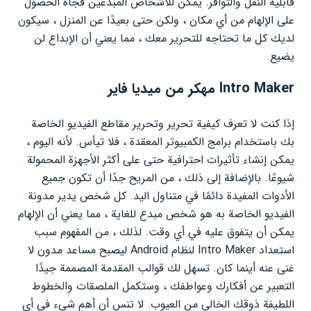
قابلية النقل والتوافر. يمكن للأشخاص المبدعين فجأة الحصول
على الإلهام من أي مكان ، ولكن حتى بعيدًا عن المنزل ، سيكون
لديك كل ما تحتاجه للتحرير معك ، مما يعني أن الإبداع لن
يضيع.
Intro Maker مهكر من ميديا فاير
إذا كنت لا تعرف كيفية تحرير وتحرير مقاطع الفيديو الخاصة
بك باستخدام برامج الكمبيوتر المعقدة ، فلا تيأس. لأنه اليوم ،
يمكن إنشاء تأثيرات احترافية حتى على أكثر الأجهزة المحمولة
شيوعًا. بالإضافة إلى ذلك ، من المريح جدًا أن تكون جميع
الأدوات المفيدة دائمًا في متناول اليد. كل شخص يدير مدونة
الفيديو الخاصة به هو شخص مبدع للغاية ، مما يعني أن الإلهام
يمكن أن يتفوق عليه في أي وقت. لذلك ، من المفهوم سبب
استعداد Intro Maker لنظام Android ليصبح مساعد مدون لا
غنى عنه أينما كان. تسهل لك قوالب المقدمة المصممة جيدًا
التعبير عن أفكارك وعواطفك ، وستكمل الملصقات والخطوط
اللطيفة ذوقك الخالي من العيوب. لا تنس أن أهم شيء في أي