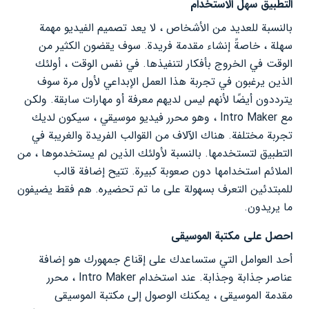
التطبيق سهل الاستخدام
بالنسبة للعديد من الأشخاص ، لا يعد تصميم الفيديو مهمة
سهلة ، خاصةً إنشاء مقدمة فريدة. سوف يقضون الكثير من
الوقت في الخروج بأفكار لتنفيذها. في نفس الوقت ، أولئك
الذين يرغبون في تجربة هذا العمل الإبداعي لأول مرة سوف
يترددون أيضًا لأنهم ليس لديهم معرفة أو مهارات سابقة. ولكن
مع Intro Maker ، وهو محرر فيديو موسيقي ، سيكون لديك
تجربة مختلفة. هناك الآلاف من القوالب الفريدة والغريبة في
التطبيق لتستخدمها. بالنسبة لأولئك الذين لم يستخدموها ، من
الملائم استخدامها دون صعوبة كبيرة. تتيح إضافة قالب
للمبتدئين التعرف بسهولة على ما تم تحضيره. هم فقط يضيفون
ما يريدون.
احصل على مكتبة الموسيقى
أحد العوامل التي ستساعدك على إقناع جمهورك هو إضافة
عناصر جذابة وجذابة. عند استخدام Intro Maker ، محرر
مقدمة الموسيقى ، يمكنك الوصول إلى مكتبة الموسيقى