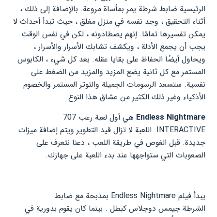
الرئيسية ضابط شرطة يمر بمأساة مروعة. بالإضافة إلى ذلك ،
أثناء التحقيق ، وجد نفسه في منزل مغلق ، حيث تبدأ أحداث لا
يمكن تفسيرها تمامًا. إنهم يصطادونه ، لكن في نفس الوقت
يجب أن يجمع الأدلة ، ويكشف تشابك الأسرار والأسرار ،
ويحاول أيضًا الحفاظ على بقايا عقله. بعد كل شيء ، الكابوس
المستمر مع كل ثانية يضع المزيد والمزيد من الضغط على
نفسية. ستسعد الرسومات الجميلة والتوتر المستمر والخصوم
الأذكياء وغير ذلك الكثير من عشاق هذا النوع.
Endless Nightmare
هي أول لعبة رعب 707
INTERACTIVE. اللعبة لا تزال قيد التطوير ويتم إضافة ميزات
جديدة. قبل الغوص في طريقة اللعب ، دعنا نتعرف على
الصعوبات التي ستواجهها عند بدء اللعبة على جهازك.
يبدأ فيلم Endless Nightmare بمذبحة مع ضابط
الشرطة جيمس دوجلاس كبطل . بينما كان يقوم بدورية في