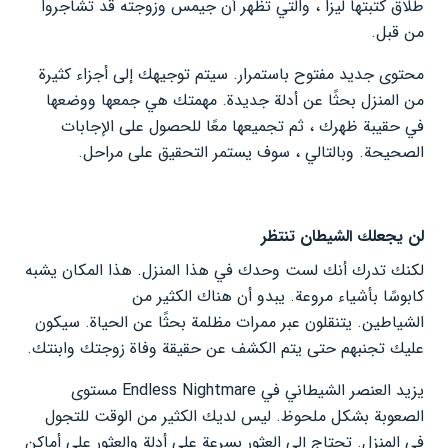
طلاق كتبتها ليزا ، والتي تُظهر أن جيمس وزوجته قد تشاجروا
من قبل.
محتوى جديد مفتوح باستمرار. سيتم توجيهك إلى أجزاء كثيرة
من المنزل بحثًا عن أدلة جديدة. مهمتك هي جمعها ووضعها
في حقيبة ظهرك ، ثم تجميعها معًا للحصول على الإجابات
الصحيحة. وبالتالي ، سوف يستمر التحقيق على مراحل.
لن يجعلك الشيطان تنتظر
لكنك تدرك أنك لست وحدك في هذا المنزل. هذا المكان يشبه
كابوسًا بأشياء مروعة. يبدو أن هناك الكثير من
الشياطين. يتنقلون عبر ممرات مظلمة بحثًا عن الحياة. سيكون
عليك تجنبهم حتى يتم الكشف عن حقيقة وفاة زوجتك وابنتك.
يزيد العنصر الشيطاني في Endless Nightmare مستوى
الصعوبة بشكل ملحوظ. ليس لديك الكثير من الوقت للتجول
في المنزل. تحتاج إلى العثور بسرعة على أدلة والعثور على أماكن