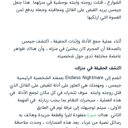
الشوارع ، قُتلت زوجته وابنته بوحشية في منزلهما. هذا جعل
جيمس يريد القبض على القاتل ومعاقبته وجعله يدفع ثمن
القسوة التي ارتكبها.
أثناء عملية جمع الأدلة وإثبات الحقيقة ، اكتشف جيمس
بالصدفة أن المجرم كان يختبئ في منزله ، وأن هناك ظواهر
غامضة مختلفة تدور حول شخصيته.
اكتشف الحقيقة في منزلك
انضم إلى Endless Nightmare بصفته الشخصية الرئيسية
جيمس ، ومهمتك هي العثور على أدلة للقبض على القاتل الذي
قتل زوجته وابنته. سوف تتحرك في كل مكان لجمع الأدلة. في
هذه العملية ، سيخبرك النظام بما يجب زيارته. في المهمة
الأولى ، سيتم توجيهك إلى غرفة نوم في الطابق
الثاني. هناك
صورة
مفقودة لليزا وقطعة جريدة وهاتف به
رسائل نصية من غرباء. بعد هذه المسارات ، وجدت ملاحظة