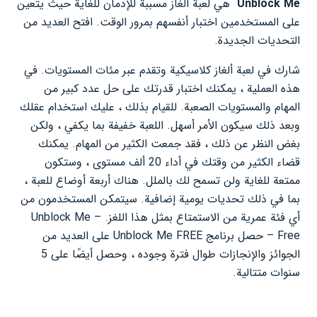
Unblock Me
هي لعبة ألغاز مسببة للإدمان للغاية حيث يتعين
على المستخدمين اختبار أنفسهم بمرور الوقت. افتح العديد من
التحديات الجديدة.
شارك في لعبة ألغاز كلاسيكية وتقدم عبر مئات المستويات. في
هذه العملية ، يمكنك اختبار قدرتك على حل عدد كبير من
المهام والمستويات الصعبة. للقيام بذلك ، عليك استخدام عقلك
وبعد ذلك سيكون الأمر أسهل. اللعبة خفيفة بما يكفي ، ولكن
بغض النظر عن ذلك ، فقد جمعت الكثير من المهام. يمكنك
قضاء الكثير من وقتك في أداء 20 ألف مستوى ، وستكون
ممتعة للغاية ولن تسمح لك بالملل. هناك أربعة أوضاع للعبة ،
بما في ذلك تحديات يومية إضافية. سيتمكن المستخدمون من
أي فئة عمرية من الاستمتاع بمثل هذا اللغز. Unblock Me –
Free – حصل برنامج Unblock Me FREE على العديد من
الجوائز والإنجازات طوال فترة وجوده ، وحصل أيضًا على 5
سنوات متتالية.