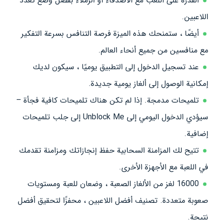
القدرة على اللعب مع الأصدقاء أو الزملاء بفضل وضع تعدد
اللاعبين.
أيضًا ، ستمنحك هذه الميزة فرصة التنافس بسرعة التفكير
مع منافسين من جميع أنحاء العالم.
عند تسجيل الدخول إلى التطبيق يوميًا ، سيكون لديك
إمكانية الوصول إلى ألغاز يومية جديدة.
تلميحات مدمجة. إذا لم تكن هناك تلميحات كافية فجأة –
سيؤدي الدخول اليومي إلى Unblock Me إلى جلب تلميحات
إضافية.
تتيح لك المزامنة السحابية حفظ إنجازاتك ومزامنة تقدمك
في اللعبة مع الأجهزة الأخرى.
16000 لغز من الألغاز الصعبة ، وضعان للعبة ومستويات
صعوبة متعددة. تصنيف أفضل اللاعبين ، محفزًا لتحقيق أفضل
نتيجة.