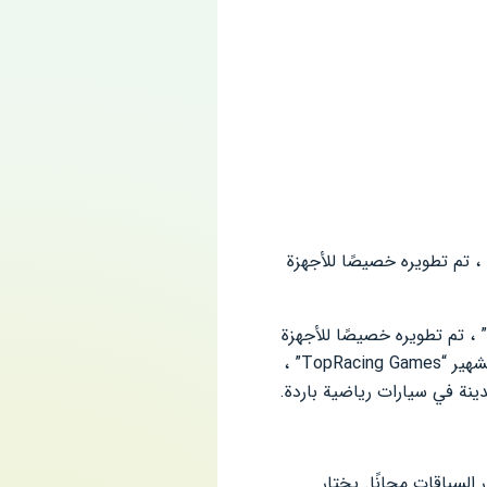
 ، تم تطويره خصيصًا للأجهزة
” ، تم تطويره خصيصًا للأجهزة
المحمولة والأجهزة اللوحية استنادًا إلى نظام التشغيل Android. تم تطوير اللعبة من قبل الاستوديو التركي الشهير “TopRacing Games” ،
ينة في سيارات رياضية باردة.
ية حول المدينة واختيار السباقات مجانًا. يختار