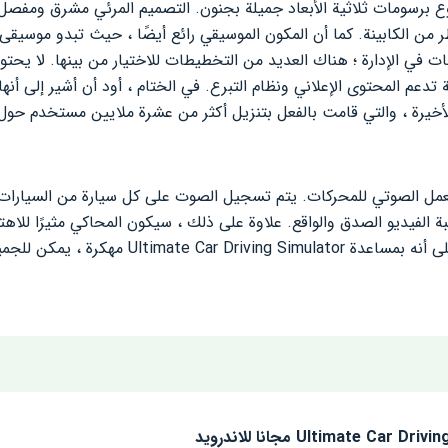
وع برسومات ثلاثية الأبعاد جميلة بجنون. التصميم المرئي مشرق ومفص
ر من الكابينة. كما أن المكون الموسيقي رائع أيضًا ، حيث تبدو موسيقى ا
ت في الإدارة ؛ هناك العديد من التخطيطات للاختيار من بينها. لا يحت
تدعم المحتوى الإعلاني ونظام التبرع. في الختام ، أود أن أشير إلى أن
أخيرة ، والتي قامت بالفعل بتنزيل أكثر من عشرة ملايين مستخدم حول ا
بالعمل الصوتي للمحركات. يتم تسجيل الصوت على كل سيارة من السيارات
ة الفيديو الصدق والواقع. علاوة على ذلك ، سيكون المحاكي مثيرًا للاهت
الحقيقيين. وقد تم التأكيد عمليًا على أنه بمساعدة tor