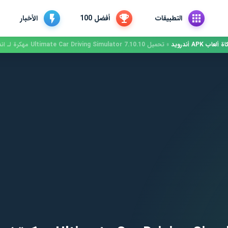
التطبيقات
أفضل 100
الأخبار
ب APK أندرويد
»
تحميل Ultimate Car Driving Simulator 7.10.10 مهكرة لـ اندرويد