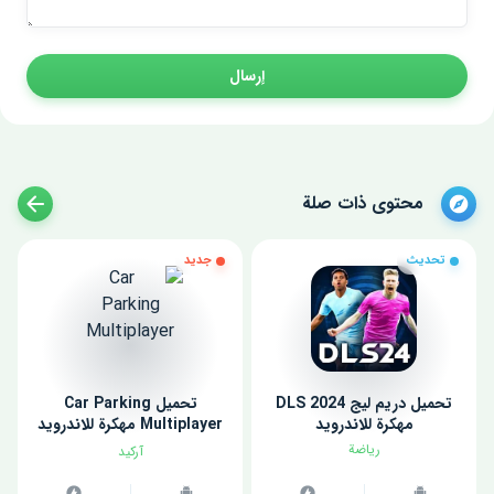
إرسال
محتوى ذات صلة
تحديث
جديد
تحميل دريم ليج 2024 DLS
تحميل Car Parking
مهكرة للاندرويد
Multiplayer مهكرة للاندرويد
اخر اصدار
رياضة
آركيد