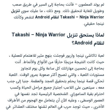
لم يولد المعلمون – فأنت بحاجة إلى السير في طريق صعب
وطويل للغاية لتحقيق ذلك. ومع ذلك ، ما عليك سوى
تنزيل
Takashi – Ninja Warrior لنظام Android
لتشعر وكأنك
نينجا حقيقي.
لماذا يستحق تنزيل Takashi – Ninja Warrior
لنظام Android؟
لعبة تاكاشي نينجا واريور فوجئت بنهج مثير للاهتمام للعملية ،
حيث كانت النتيجة مزيجًا حارقًا من الأنواع والأنماط. أنت
بحاجة إلى تحسين مهاراتك كل ساعة وكل يوم لتجاوز
مستويات اللعبة ، والتي تصبح أكثر صعوبة بمرور الوقت. اللعبة
تحكي قصة نينجا يحلم بتحقيق المجد والعظمة. جنبا إلى جنب
معه ، سيتعين على اللاعب اجتياز جميع مراحل الحياة وكسب
احترام بقية الساموراي. الشخصية الرئيسية تجد نفسها في
العصور الوسطى ، وعليه الآن أن يتعامل مع الهجوم من الأطراف
الأخرى ، حيث توجد حرب في العالم تشنها مختلف العشائر. في