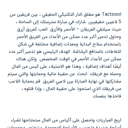
Tacticool هو مطلق النار التكتيكي الحقيقي ، بين فريقين من
5 لاعبين حقيقيين. شارك في مباراة سترسلك إلى الساحة ،
حيث سيلتقي الفريقان – الأحمر والأزرق. العب كفريق أزرق
وحاول تدمير أكبر عدد ممكن من الأعداء من الفريق الأحمر
باستخدام سلاح البداية ومعدات إضافية مختلفة في شكل
التقاطات بالمدافع الرشاشة. الهدف الرئيسي هو تدمير أكبر عدد
ممكن من الأعداء الأحمر في الوقت المخصص. ولكن هناك
أيضًا أهداف إضافية ، وهذا هو الاستيلاء على كيس من المال
وحمله مع فريقك. ابحث عن حقيبة مالية وحمايتها والتي سيتم
مشاركتها في نهاية المباراة بين لاعبي الفريق. قم بحماية اللاعب
من فريقك الذي استحوذ على حقيبة المال ، وإذا قتلوه ،
فاخذها بنفسك.
اربح المباريات واحصل على أكياس من المال ستحتاجها لشراء
أسلحة جديدة وتحسين الأسلحة الموجودة. ستحتوي مجموعات