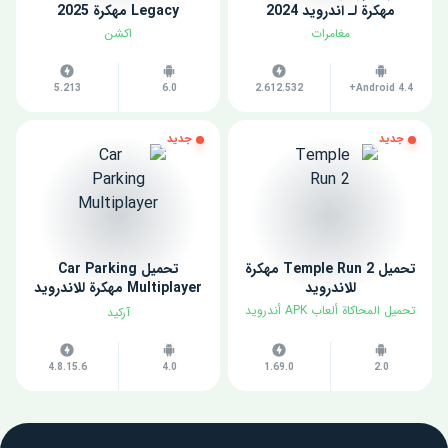
مهكرة لـ اندرويد 2024
Legacy مهكرة 2025
مغامرات
اكشن
5.213
6.0
2.612.532
Android 4.4+
جديد
جديد
تحميل Temple Run 2 مهكرة
تحميل Car Parking
للاندرويد
Multiplayer مهكرة للاندرويد
اخر اصدار
تحميل المحاكاة ألعاب APK أندرويد
آركيد
4.8.15.6
4.0
1.69.0
2.0