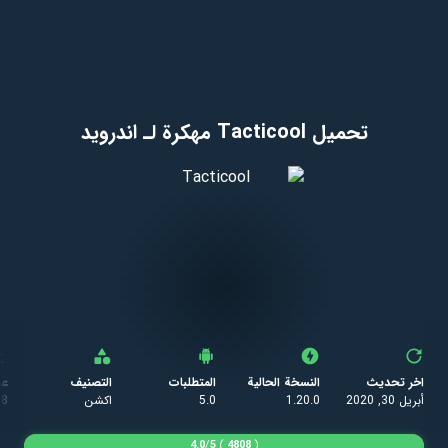
تحميل Tacticool مهكرة لـ اندرويد
اخر تحديث
النسخة الحالية
المتطلبات
التصنيف
عد
أبريل 30, 2020
1.20.0
5.0
اكشن
08
4.0
/
5
)
4808
(