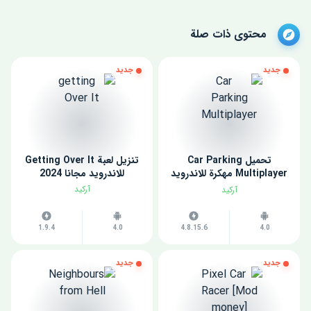
محتوى ذات صلة
جديد
جديد
تحميل Car Parking
تنزيل لعبة Getting Over It
Multiplayer مهكرة للاندرويد
للاندرويد مجانا 2024
اخر اصدار
آركيد
آركيد
1.9.4
4.0
4.8.15.6
4.0
جديد
جديد