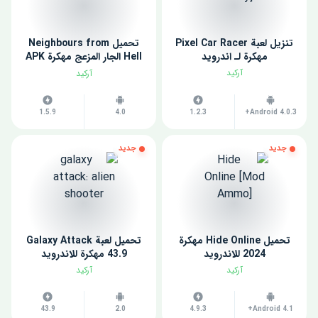
تنزيل لعبة Pixel Car Racer
تحميل Neighbours from
مهكرة لـ اندرويد
Hell الجار المزعج مهكرة APK
للاندرويد
آركيد
آركيد
1.5.9
4.0
1.2.3
Android 4.0.3+
جديد
جديد
تحميل Hide Online مهكرة
تحميل لعبة Galaxy Attack
2024 للاندرويد
43.9 مهكرة للاندرويد
آركيد
آركيد
43.9
2.0
4.9.3
Android 4.1+