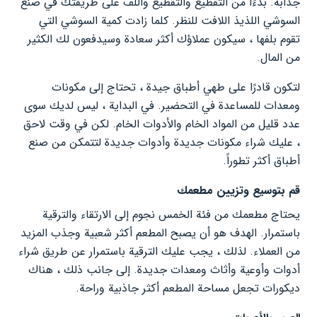
جذابة. بدءًا من التقطيع والتقطيع واللف على طريقتك في صنع
السوشي اللذيذ اللافت للنظر. كلما زادت كمية السوشي التي
تقوم بلفها ، سيكون عملاؤك أكثر سعادة وسيدفعون لك الكثير
من المال.
لتكون قادرًا على طهي أطباق جيدة ، تحتاج إلى مكونات
ومعدات للمساعدة في التحضير. في البداية ، ليس لديك سوى
عدد قليل من المواد الخام والأدوات الخام. لكن في وقت لاحق
، عليك شراء مكونات جديدة وأدوات جديدة لتتمكن من صنع
أطباق أكثر تطوراً.
قم بتوسيع وتزيين مطعمك
يحتاج مطعمك من فئة الخمس نجوم إلى الارتقاء والترقية
باستمرار. الهدف هو أن يصبح المطعم أكثر شعبية وجذب المزيد
من العملاء. لذلك ، يجب عليك الترقية باستمرار عن طريق شراء
أدوات وأوعية وأثاث ومعدات جديدة. إلى جانب ذلك ، هناك
ديكورات تجعل مساحة المطعم أكثر جاذبية وراحة.