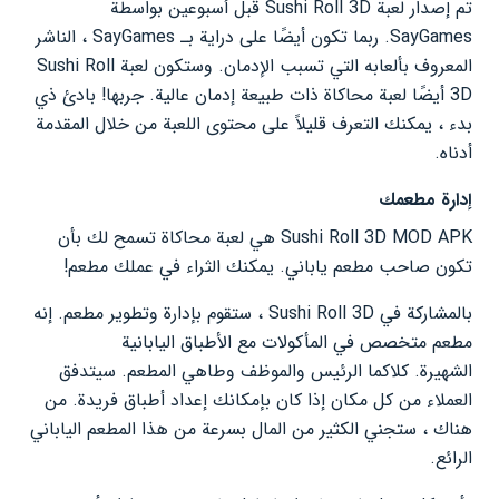
تم إصدار لعبة Sushi Roll 3D قبل أسبوعين بواسطة
SayGames. ربما تكون أيضًا على دراية بـ SayGames ، الناشر
المعروف بألعابه التي تسبب الإدمان. وستكون لعبة Sushi Roll
3D أيضًا لعبة محاكاة ذات طبيعة إدمان عالية. جربها! بادئ ذي
بدء ، يمكنك التعرف قليلاً على محتوى اللعبة من خلال المقدمة
أدناه.
إدارة مطعمك
Sushi Roll 3D MOD APK هي لعبة محاكاة تسمح لك بأن
تكون صاحب مطعم ياباني. يمكنك الثراء في عملك مطعم!
بالمشاركة في Sushi Roll 3D ، ستقوم بإدارة وتطوير مطعم. إنه
مطعم متخصص في المأكولات مع الأطباق اليابانية
الشهيرة. كلاكما الرئيس والموظف وطاهي المطعم. سيتدفق
العملاء من كل مكان إذا كان بإمكانك إعداد أطباق فريدة. من
هناك ، ستجني الكثير من المال بسرعة من هذا المطعم الياباني
الرائع.