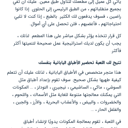
يأتي كل عميل إلى مطعمك لتناول طبق معين. عليك أن تفي
بجميع متطلباتهم ، من الطبق الرئيسي إلى الحلوى. إذا كانوا
راضين ، فسوف يدفعون لك الكثير. بالطبع ، إذا كنت لا تلبي
احتياجاتهم ، فأغضبهم ، فلن تحصل على أي أموال.
كل قرار تتخذه يؤثر بشكل مباشر على هذا المطعم. لذلك ،
يجب أن يكون لديك استراتيجية عمل صحيحة لتنميتها أكثر
فأكثر.
تتيح لك اللعبة تحضير الأطباق اليابانية بنفسك
هذا متجر متخصص في الأطباق اليابانية ، لذلك عليك أن تتعلم
كيفية طهيها بشكل صحيح. سوف تقوم بإعداد أطباق مثل
السوشي ، ماكي ، الساشيمي ، نيجيري ، النودلز ، … المكونات
التي يمكنك معالجتها متنوعة للغاية مثل الأسماك ، واللحوم ،
والخضروات ، والبيض ، والأعشاب البحرية ، والأرز ، والجبن ،
والفلفل الحار ، …
في اللعبة ، تقوم بمعالجة المكونات يدويًا لإنشاء أطباق