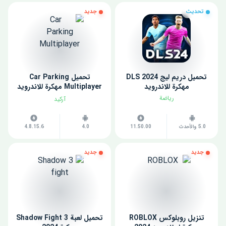
تحديث
جديد
تحميل دريم ليج 2024 DLS
تحميل Car Parking
مهكرة للاندرويد
Multiplayer مهكرة للاندرويد
اخر اصدار
رياضة
آركيد
5.0 والأحدث
11.50.00
4.0
4.8.15.6
جديد
جديد
تنزيل روبلوكس ROBLOX
تحميل لعبة Shadow Fight 3