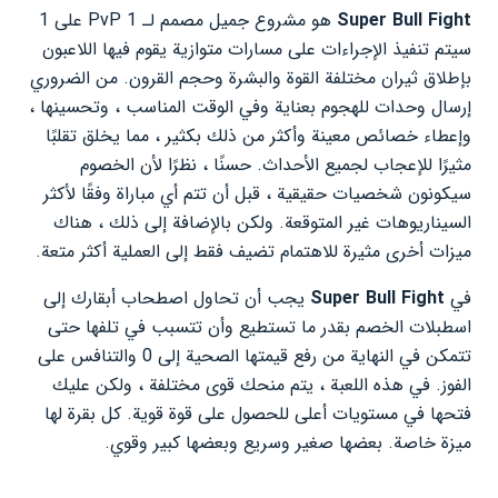
Super Bull Fight
هو مشروع جميل مصمم لـ PvP 1 على 1
سيتم تنفيذ الإجراءات على مسارات متوازية يقوم فيها اللاعبون
بإطلاق ثيران مختلفة القوة والبشرة وحجم القرون. من الضروري
إرسال وحدات للهجوم بعناية وفي الوقت المناسب ، وتحسينها ،
وإعطاء خصائص معينة وأكثر من ذلك بكثير ، مما يخلق تقلبًا
مثيرًا للإعجاب لجميع الأحداث. حسنًا ، نظرًا لأن الخصوم
سيكونون شخصيات حقيقية ، قبل أن تتم أي مباراة وفقًا لأكثر
السيناريوهات غير المتوقعة. ولكن بالإضافة إلى ذلك ، هناك
ميزات أخرى مثيرة للاهتمام تضيف فقط إلى العملية أكثر متعة.
في
Super Bull Fight
يجب أن تحاول اصطحاب أبقارك إلى
اسطبلات الخصم بقدر ما تستطيع وأن تتسبب في تلفها حتى
تتمكن في النهاية من رفع قيمتها الصحية إلى 0 والتنافس على
الفوز. في هذه اللعبة ، يتم منحك قوى مختلفة ، ولكن عليك
فتحها في مستويات أعلى للحصول على قوة قوية. كل بقرة لها
ميزة خاصة. بعضها صغير وسريع وبعضها كبير وقوي.