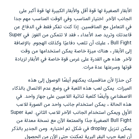
الأبقار الصغيرة لها قوة أقل والأبقار الكبيرة لها قوة أكبر على
الجانب الآخر. اختيار المناسب وفي الوقت المناسب مهم جدا
في التعامل مع المنافسين. إذا كنت تفكر فقط في الدفاع عن
قاعدتك وتريد صد الأعداء ، فقد لا تتمكن من الفوز. في Super
Bull Fight ، عليك أن تلعب دفاعيًا وكذلك الهجوم. بالإضافة
إلى الأبقار ، هناك ميزة خاصة يمكن استخدامها من وقت
لآخر. هذه هي القدرة على غرس قوة خاصة في الأبقار لزيادة
قوتها وسرعتها عدة مرات.
كن حذرًا لأن منافسيك يمكنهم أيضًا الوصول إلى هذه
الميزات. يمكن لعب هذه اللعبة في وضع عدم الاتصال بالذكاء
الاصطناعي وأيضًا كلعبة ثنائية اللاعبين على جهاز واحد. في
هذه الحالة ، يمكن استخدام جانب واحد من الصورة للاعب
الأول ويمكن استخدام الجانب الآخر للاعب الثاني. لعبة Super
Bull Fight الصغيرة جدًا والممتعة الآن مع نسخة معدلة من
يمكن تنزيل droplay في شكل تم اختباره. ومن الجدير بالذكر
أن لعبة حرب البقر البرية تمكنت حتى الآن من الحصول