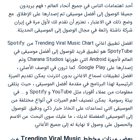
أحد اهتمامات الناس في جميع أنحاء العالم ؛ فهم يريدون
جميعًا الوصول إلى أفضل موسيقى تم إصدارها على الإطلاق. مع
وضع ذلك في الاعتبار ، نعتزم أن نقدم لك لأول مرة في إيران
شركة ناشئة رائعة في مجال الوصول إلى الموسيقى الحديثة.
افضل تطبيق اغاني Trending Viral Music Chart من Spotify:
SpotyTube هو تطبيق فريد للوصول إلى أفضل موسيقى في
العالم لأجهزة Android التي طورتها Charana Studios وتم
إصدارها على Google Play. كما ترون في الوصف الأصلي ،
افضل تطبيقات لسماع الاغاني بدون انترنت يمكن تقديم الميزة
الرئيسية لهذا البرنامج في مقدمة أفضل الموسيقى ، حيث يتلقى
معلومات من عملاء أقوياء مثل YouTube و Spotify و … في
بيئة رسومية. يمكن تصنيف أهم الميزات في أنواع مختلفة من
الموسيقى التي تساعدك على اتخاذ خيار ذكي ودقيق. للوصول
إلى الموسيقى المفضلة لديك ، ما عليك سوى البحث عن الاسم
والحصول على وصول لا نهاية له إلى جميع الأغاني.
بعض ميزات مخطط Trending Viral Music من