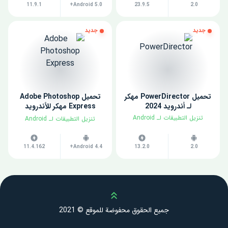
11.9.1
Android 5.0+
23.9.5
2.0
جديد
جديد
تحميل PowerDirector مهكر
تحميل Adobe Photoshop
لـ أندرويد 2024
Express مهكر للأندرويد
2024
​تنزيل التطبيقات لـ ​Android
​تنزيل التطبيقات لـ ​Android
11.4.162
Android 4.4+
13.2.0
2.0
Scroll up
جميع الحقوق محفوضة للموقع © 2021