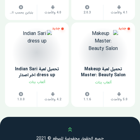
4.1 والأحدث
2.0.3
4.0 والأحدث
يتباين بحسب الجهاز
جديد
جديد
تحميل لعبة Makeup
تحميل لعبة Indian Sari
Master: Beauty Salon
dress up اخر اصدار
مهكرة للاندرويد 2022
ألعاب بنات
ألعاب بنات
5.0 والأحدث
1.1.6
4.2 والأحدث
1.0.0
Scroll up
جميع الحقوق محفوضة للموقع © 2021