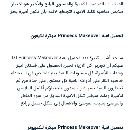
الميك آب المناسب للأميرة والمستوى الرابع والأخير هو اختيار
ملابس مناسبة لتلك الاميرة لتجعلها لائقة بأن تكون أميرة بحق.
تحميل لعبة Princess Makeover مهكرة للايفون
ستجد أشياء كثيرة بعد تحميل لعبة Princess Makeover لذا
عليكم أن تجربوا كل الازياء لحين الحصول على فستان انيق
وجذاب للأميرة، كل مستويات اللعبة يتم تلخيص في استخدام
خاصية النقر على أدوات اللعبة كل مستوى على حدة من ثم
تجتازون اللعبة بسرعة وتسعدون باختياركم أفضل الملابس
للأميرة وذلك سيغير شكل الاميرة السابق من سوء المنظر
والفوضى بسبب الفوضى والاهمال إلى شكل جميل ورائع.
تحميل لعبة Princess Makeover مهكرة للكمبيوتر