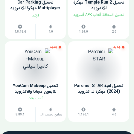
تحميل Temple Run 2 مهكرة
تحميل Car Parking
للاندرويد
Multiplayer مهكرة للاندرويد
اخر اصدار
تحميل المحاكاة ألعاب APK أندرويد
آركيد
4.8.15.6
4.0
1.69.0
2.0
جديد
جديد
تحميل لعبة Parchisi STAR
تحميل YouCam Makeup
(2024) مهكرة لـ اندرويد
للايفون مجانا وللاندرويد
ألعاب بنات
4.0
1.176.1
يتباين بحسب الجهاز
5.89.1