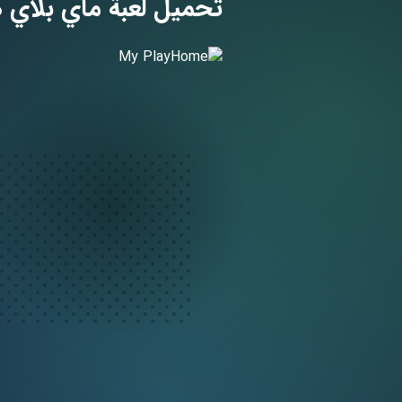
تحميل لعبة ماي بلاي هوم البيت للان