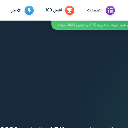
التطبيقات
أفضل 100
الأخبار
لاندرويد APK والايفون 2022 مجانا