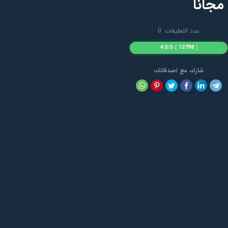
عدد التعليقات: 0
4.0
/
5
)
12798
(
شارك مع اصدقائك