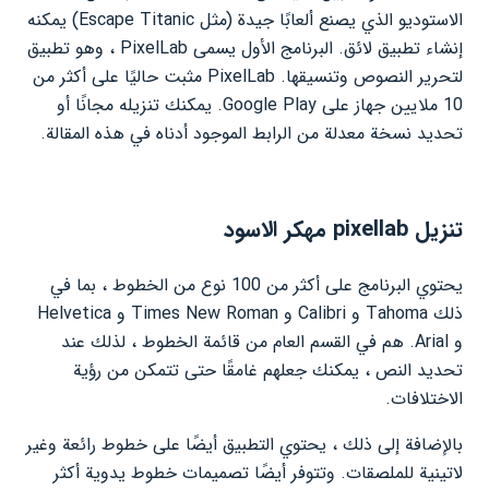
الاستوديو الذي يصنع ألعابًا جيدة (مثل Escape Titanic) يمكنه
إنشاء تطبيق لائق. البرنامج الأول يسمى PixelLab ، وهو تطبيق
لتحرير النصوص وتنسيقها. PixelLab مثبت حاليًا على أكثر من
10 ملايين جهاز على Google Play. يمكنك تنزيله مجانًا أو
تحديد نسخة معدلة من الرابط الموجود أدناه في هذه المقالة.
تنزيل pixellab مهكر الاسود
يحتوي البرنامج على أكثر من 100 نوع من الخطوط ، بما في
ذلك Tahoma و Calibri و Times New Roman و Helvetica
و Arial. هم في القسم العام من قائمة الخطوط ، لذلك عند
تحديد النص ، يمكنك جعلهم غامقًا حتى تتمكن من رؤية
الاختلافات.
بالإضافة إلى ذلك ، يحتوي التطبيق أيضًا على خطوط رائعة وغير
لاتينية للملصقات. وتتوفر أيضًا
تصميمات خطوط
يدوية أكثر