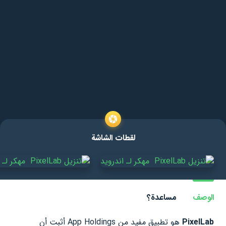
لقطات الشاشة
الوصف
مساعدة؟
PixelLab
هو تطبيق مفيد من App Holdings أثبت أن