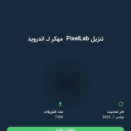
تنزيل PixelLab مهكر لـ اندرويد
اخر تحديث
عدد التنزيلات
نوفمبر 1, 2020
7366
4.4
/
5
)
7366
(