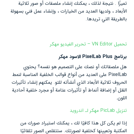
تميزًا . نتيجة لذلك ، يمكنك إنشاء ملصقات أو صور ثلاثية
الأبعاد ، ولديها العديد من الخيارات ، وإنشاء عمل فني بسهولة
بالطريقة التي تريدها.
تحميل VN Editor – تحرير الفيديو مهكر
برنامج PixelLab Plus الاسود مهكر
هل ملصقاتك أو نصك على التصميم هو نفسه؟ يحتوي
PixelLab على العديد من أنواع قوالب الخلفية المناسبة لنمط
الحروف ثلاثية الأبعاد الذي أنشأته للتو. يمكنهم إنشاء تأثيرات
الظل أو إضافة أنماط أو تأثيرات عتامة أو مجرد خلفية أحادية
اللون.
تنزيل PicLab مهكر لـ اندرويد
إذا لم يكن كل هذا كافيًا لك ، يمكنك استيراد صورك من
المكتبة وتعيينها كخلفية لصورتك. ستتقلص الصور تلقائيًا