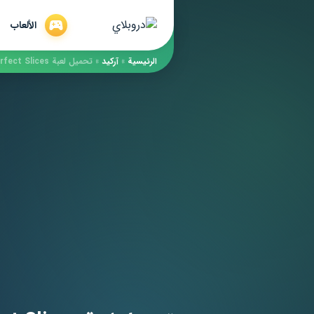
الألعاب
الرئيسية
»
آركيد
»
تحميل لعبة Perfect Slices مهكرة [أخر اصدار] لـ أندرويد