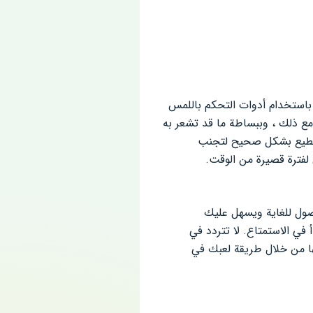
قة اللعب البسيطة باستخدام أدوات التحكم باللمس
ع ذلك ، وببساطة ما قد تشعر به
لتقطيع بشكل صحيح لتجنب
 لفترة قصيرة من الوقت.
 سيجد اللاعبون في Perfect Slices اللعبة سهلة الوصول للغاية ويسهل عليك
في الاستمتاع. لا تتردد في
لها من خلال طريقة لعبك في