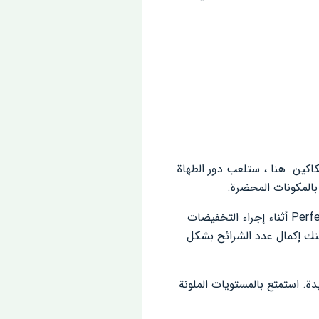
باستخدام السكاكين. هنا ، ستلعب دور الطهاة
بالمكونات المحضرة.
وللقيام بذلك ، كل ما عليك القيام به هو الاستمتاع في تحديات التقطيع والتقطيع اللانهائية في Perfect Slices أثناء إجراء التخفيضات
منك إكمال عدد الشرائح بشكل
ف اللعبة بتجارب بصرية فريدة. استمتع بالمستويات الملونة