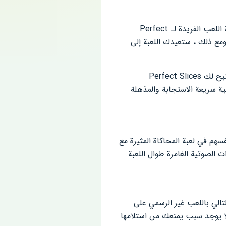
في حين أنها لا تأتي مع تفاصيل أو واقعية مثل عناوين AAA الملحمية على أجهزتك المحمولة ، فإن طريقة اللعب الفريدة لـ Perfect
 ومع ذلك ، ستعيدك اللعبة إلى
بفضل طريقة اللعب البسيطة والمسببة للإدمان للغاية ، إلى جانب رسوماتها البديهية والمرضية بصريًا ، ستتيح لك Perfect Slices
ئية سريعة الاستجابة والمذهلة
لعبة المحاكاة المثيرة
مع
الصوتية الغامرة طوال اللعبة.
 ، تضمن Perfect Slices أن تكون الإحساس التالي باللعب غير الرسمي على
 فلا يوجد سبب يمنعك من استلامها