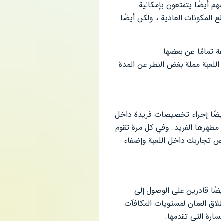
د أكثر إثارة من المستوى السابق ، سيجد لاعبي Android في Perfect Slices أنفسهم أيضًا يتمتعون بإمكانية
المكونات العادية ، ولكن أيضًا
ة تمامًا عن بعضها
اللعبة مملة بغض النظر عن المدة
لى ذلك ، إلى جانب التغييرات الطفيفة في التلوين والعناصر ، يمكن للاعبين في Perfect Slices أيضًا إجراء تخصيصات فريدة داخل
 مظهرها الفريد. وفي كل مرة تقوم
يص تجاربك داخل اللعبة وإضفاء
Android في Perfect Slices أن يجدوا أنفسهم أيضًا قادرين على الوصول إلى
لاق العنان لمستويات المكافآت
ارة التي تقدمها.