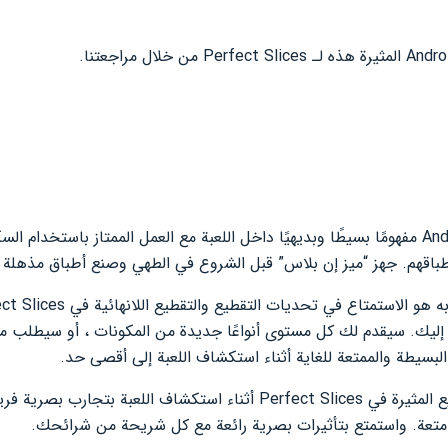
تقدم Perfect Slices للاعبي Android مفهومًا بسيطًا وبديهيًا داخل اللعبة مع العمل الممتاز 
أطباقهم. جهز “ميز إن بلاس” قبل الشروع في الطهي وصنع أطباق مذهلة 
تي إليك. سيقدم لك كل مستوى أنواعًا جديدة من المكونات ، أو سيطلب 
سيطة والممتعة للغاية أثناء استكشاف اللعبة إلى أقصى حد.
استمتع بمستويات التقطيع والتقطيع المثيرة في Perfect Slices أثناء استكشا
متعة. واستمتع بتأثيرات بصرية رائعة مع كل شريحة من شرائحك.