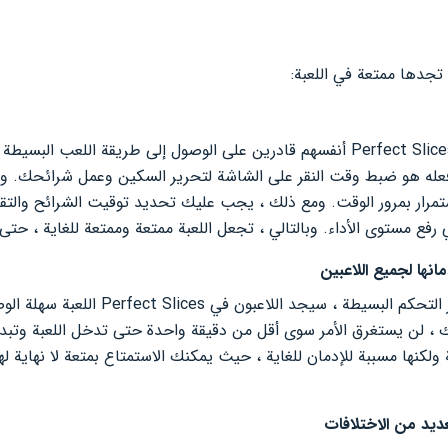
 تجدها ممتعة في اللعبة:
لتبدأ ، سيجد لاعبي Android في Perfect Slices أنفسهم قادرين على الوصول إلى طري
 فعله هو ضبط وقت النقر على الشاشة لتحرير السكين وعمل شرائحك. وم
استمرار بمرور الوقت. ومع ذلك ، يجب عليك تحديد توقيت الشرائح وا
 رفع مستوى الأداء. وبالتالي ، تجعل اللعبة ممتعة وممتعة للغاية ، حتى
نها لجميع اللاعبين
وبالحديث عن ذلك ، بفضل عناصر التحكم البسيطة ،
ك ، لن يستغرق الأمر سوى أقل من دقيقة واحدة حتى تدخل اللعبة وتبدأ 
لكنها مسببة للإدمان للغاية ، حيث يمكنك الاستمتاع بمتعة لا نهاية 
ديد من الاختلافات