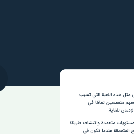
ى مثل هذه اللعبة التي تسبب
ذا صحيح تمامًا مع هذا العنوان الجديد من SayGames ، حيث سيجد لاعبو Android أنفسهم منغمسين تمامًا في
دمان للغاية.
ر مستويات متعددة واكتشاف طريقة
ع المتعمقة عندما تكون في