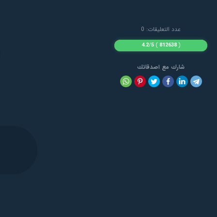
عدد التعليقات: 0
4.2
/
5
)
812638
(
شارك مع اصدقائك