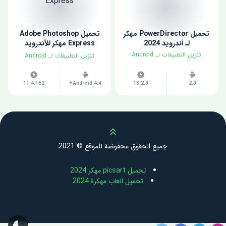
تحميل PowerDirector مهكر
تحميل Adobe Photoshop
لـ أندرويد 2024
Express مهكر للأندرويد
2024
​تنزيل التطبيقات لـ ​Android
​تنزيل التطبيقات لـ ​Android
11.4.162
Android 4.4+
13.2.0
2.0
Scroll up
جميع الحقوق محفوضة للموقع © 2021
تحميل picsart مهكر 2024
تحميل العاب مهكرة 2024