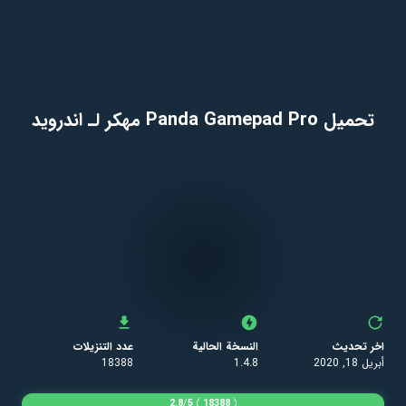
تحميل Panda Gamepad Pro مهكر لـ اندرويد
اخر تحديث
النسخة الحالية
عدد التنزيلات
أبريل 18, 2020
1.4.8
18388
2.8
/
5
)
18388
(