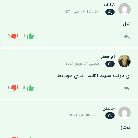
ننفنف
الثلاثاء 17 أغسطس 2021
زائر
لننل
0
1
Dislike
Like
ام جعفر
الخميس 01 يوليو 2021
زائر
اي دونت سبيك انقلش فيري جود بط
3
5
Dislike
Like
جاستن
السبت 08 مايو 2021
زائر
ممتاز