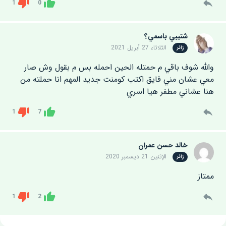
1
0
Dislike
Like
شتيبي باسمي؟
الثلاثاء 27 أبريل 2021
زائر
والله شوف باقي م حمتله الحين احمله بس م بقول وش صار
معي عشان مني فايق اكتب كومنت جديد المهم انا حملته من
هنا عشاني مطفر هيا اسري
1
7
Dislike
Like
خالد حسن عمران
الإثنين 21 ديسمبر 2020
زائر
ممتاز
1
2
Dislike
Like