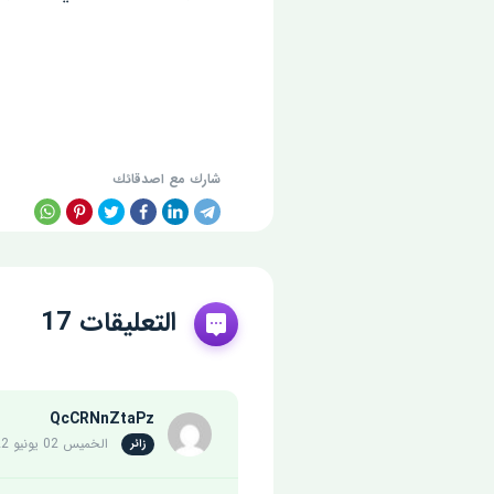
شارك مع اصدقائك
التعليقات 17
QcCRNnZtaPz
الخميس 02 يونيو 2022
زائر