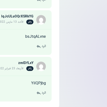
lqJcULuOQrXSRkYG
الأحد 13 مارس 2022
زائر
bsJtqALvne
الرد
zmIDfLxY
الأربعاء 23 فبراير 2022
زائر
YiIQPjbg
الرد