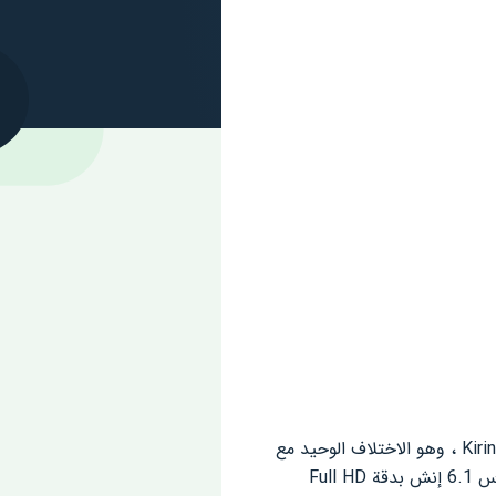
كشفت شركة Huawei النقاب رسميًا عن نسخة 4G من Huawei P40. هذا الهاتف مدعوم بشريحة Kirin 990 ، وهو الاختلاف الوحيد مع
طراز 5G العادي ، وباقي مواصفات هذين الهاتفين متطابقة تمامًا. يحتوي الهاتف على شاشة OLED مقاس 6.1 إنش بدقة Full HD