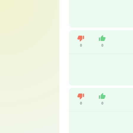
Dislike
Like
0
0
Dislike
Like
0
0