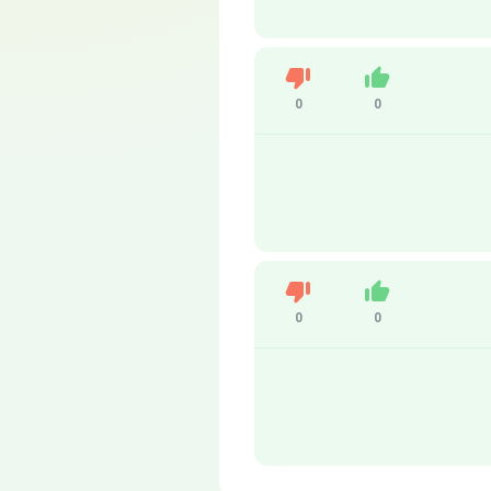
Dislike
Like
0
0
Dislike
Like
0
0