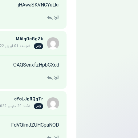
jHAwaSKVNCYuLkr
الرد
MAlqOcGgZk
الجمعة 01 أبريل 2022
زائر
OAQSenxfzHpbGXcd
الرد
cYoLJgRQqTr
الأحد 20 مارس 2022
زائر
FdVQlmJZUHCpaNOD
الرد