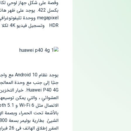
بكسل 422. يوجد على ظهر
هاتف i
megapixel ووحدة تليفوتوغرافي 8-megapixel مع تقريب بصري 3x ، والتي تحتوي على
HDR
وتسجيل فيديو 4K لكلا الكاميرات الرئيسية وكاميرات السيلفي.
الاتصال مثل Wi-Fi 6 و Bluetooth 5.1 و GPS و USB Type-C ، وتشمل المستشعرات المستخدمة فيه مستشعر
بالأشعة تحت الحمراء وبصمة الإ
المقرر إطلاق الهاتف في 26 فبراير بخيارين للألوان ، الأزرق الداكن والفضي.