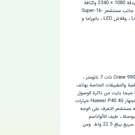
وقصة على شكل جهاز لوحي لكاميرا سيلفي 32 ميجابكسل مع مستشعر بيومتري على اللوحة الأمامية ، بدقة 1080 × 2340 وكثافة
كاميرا ثلاثية مع مستشعر رئيسي بدقة 50 ميجابكسل ، إلى جانب مستشعر Super-16-
بصريات Leica ، وفلاش LED ، بانوراما و
يوجد نظام Android 10 مع واجهة مستخدم EMUI في الجزء العلوي من هاتف Huawei. تعمل شريحة Crane 990 ذات 7 نانومتر ،
لنواة ومعالج الرسومات Mali-G76 MP16 ، على معالجة اللعبة والتطبيقات الخاصة بهاتف
Huawei P40 4G. خيار التخزين الوحيد لهذا الهاتف الذكي هو 128 جيجا بايت من الذاكرة الداخلية و 8 جيجا بايت من ذاكرة الوصول
العشوائي ، والتي يمكن توسيعها حتى 256 جيجا بايت عبر بطاقة microSD. تشمل المواصفات الأخرى لجهاز Huawei P40 4G خيارات
التعرف على الوجه
وصلة ، طيف الألوان
اسم
الشيئ. بطارية بوليمر بسعة 3800 مللي أمبير هي مصدر الطاقة لهذا الهاتف ، وهي مدعومة أيضًا بشحن سريع يبلغ 22.5 واط. ومن