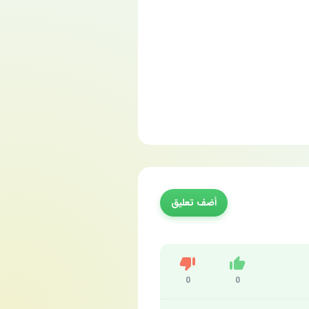
أضف تعليق
Dislike
Like
0
0