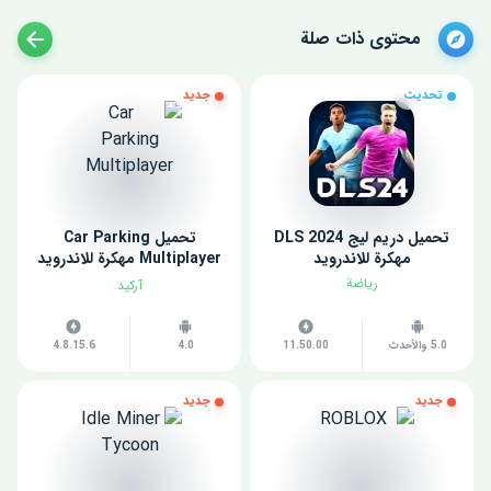
محتوى ذات صلة
تحديث
جديد
تحميل دريم ليج 2024 DLS
تحميل Car Parking
مهكرة للاندرويد
Multiplayer مهكرة للاندرويد
اخر اصدار
رياضة
آركيد
5.0 والأحدث
11.50.00
4.0
4.8.15.6
جديد
جديد