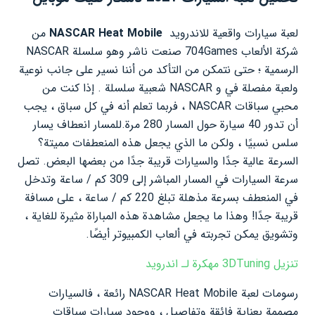
لعبة سيارات واقعية للاندرويد
NASCAR Heat Mobile
من
شركة الألعاب 704Games صنعت ناشر وهو سلسلة NASCAR
الرسمية ؛ حتى نتمكن من التأكد من أننا نسير على جانب نوعية
ولعبة مفصلة في و NASCAR شعبية سلسلة . إذا كنت من
محبي سباقات NASCAR ، فربما تعلم أنه في كل سباق ، يجب
أن تدور 40 سيارة حول المسار 280 مرة.للمسار انعطاف يسار
سلس نسبيًا ، ولكن ما الذي يجعل هذه المنعطفات مميتة؟
السرعة عالية جدًا والسيارات قريبة جدًا من بعضها البعض. تصل
سرعة السيارات في المسار المباشر إلى 309 كم / ساعة وتدخل
في المنعطف بسرعة مذهلة تبلغ 220 كم / ساعة ، على مسافة
قريبة جدًا! وهذا ما يجعل مشاهدة هذه المباراة مثيرة للغاية ،
وتشويق يمكن تجربته في ألعاب الكمبيوتر أيضًا.
تنزيل 3DTuning مهكرة لـ اندرويد
رسومات لعبة NASCAR Heat Mobile رائعة ، فالسيارات
مصممة بعناية فائقة وتفاصيل ، ووجود سيارات سباقات