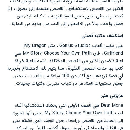
طريقة اللعب مماثلة للعبة الرواية المرئية العادية ، ولكن لديك
الكثير من القصص لاستكشافها. القصص مقسمة إلى فصول ، إذا
كنت ترغب في تغيير بعض العقد المهمة ، يمكنك البدء من
فصل واحد ، بدلاً من الاضطرار إلى البدء من جديد من البداية.
استكشف مكتبة قصتي
على عكس ألعاب Genius Studios ، مثل My Dragon
Girlfriend ، فإن My Story: Choose Your Own Path هي
لعبة تتضمن الكثير من القصص المختلفة. تشبه اللعبة خزانة
كتب بها مئات القصص المثيرة ، مما يتيح لك الاستمتاع وتجربة
أي قصة تريدها. مع أكثر من 100 ساعة من اللعب ، ستختبر
جميع مستويات المشاعر مع شباب مثيرين وفتيات جميلات.
عزيزتي منى
Dear Mona هي القصة الأولى التي يمكنك استكشافها أثناء
لعب My Story: Choose Your Own Path. حتى أنها تطورت
إلى العديد من القصص وراءها ، حول الوقت الذي قضته منى
في الكلية والحياة في أوروبا. سوف أكشف قليلاً عن الحبكة