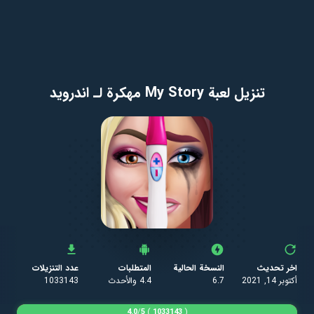
تنزيل لعبة My Story مهكرة لـ اندرويد
اخر تحديث
النسخة الحالية
المتطلبات
عدد التنزيلات
أكتوبر 14, 2021
6.7
4.4 والأحدث
1033143
4.0
/
5
)
1033143
(