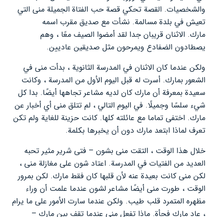
والشخصيات. القصة تحكي قصة حب الفتاة الجميلة منى التي
تعيش في بلدة مسالمة. نشأت مع صديق مقرب اسمه
مارك. الاثنان قريبان جدا لقد أمضوا الصيف معًا ، وهم
يصطادون الضفادع ويمرحون مثل صديقين عاديين.
ولكن عندما كان الاثنان في المدرسة الثانوية ، بدأت منى في
الشعور بمارك. أسرت له قبل اليوم الأول من المدرسة ، وكانت
سعيدة بمعرفة أن مارك كان لديه مشاعر تجاهها أيضًا. بدا كل
شيء سلسًا وجميلًا. في اليوم التالي ، لم تتلق منى أي أخبار عن
مارك. اختفى تماما مع عائلته كلها. كانت حزينة للغاية ولم تكن
تعرف لماذا ابتعد مارك دون أن يخبرها بكلمة.
خلال هذا الوقت ، التقت منى بشون – فتى شرير مثير تحبه
العديد من الفتيات في المدرسة. اعتاد شون على مغازلة منى ،
لكن منى كانت بعيدة عنه لأن قلبها كان فقط مارك. لكن بمرور
الوقت ، طورت منى أيضًا مشاعر لشون عندما علمت أن وراء
مظهره المتمرد قلب طيب. ولكن عندما سارت الأمور على ما يرام
، عاد مارك فجأة. ماذا تفعل منى عندما تقف بين مارك –