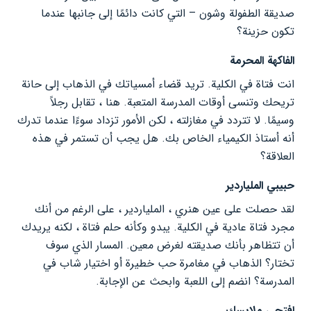
صديقة الطفولة وشون – التي كانت دائمًا إلى جانبها عندما
تكون حزينة؟
الفاكهة المحرمة
انت فتاة في الكلية. تريد قضاء أمسياتك في الذهاب إلى حانة
تريحك وتنسى أوقات المدرسة المتعبة. هنا ، تقابل رجلاً
وسيمًا. لا تتردد في مغازلته ، لكن الأمور تزداد سوءًا عندما تدرك
أنه أستاذ الكيمياء الخاص بك. هل يجب أن تستمر في هذه
العلاقة؟
حبيبي الملياردير
لقد حصلت على عين هنري ، الملياردير ، على الرغم من أنك
مجرد فتاة عادية في الكلية. يبدو وكأنه حلم فتاة ، لكنه يريدك
أن تتظاهر بأنك صديقته لغرض معين. المسار الذي سوف
تختار؟ الذهاب في مغامرة حب خطيرة أو اختيار شاب في
المدرسة؟ انضم إلى اللعبة وابحث عن الإجابة.
افتحي ملابسك