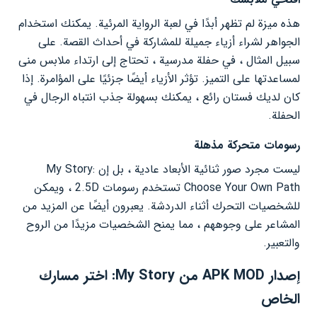
هذه ميزة لم تظهر أبدًا في لعبة الرواية المرئية. يمكنك استخدام
الجواهر لشراء أزياء جميلة للمشاركة في أحداث القصة. على
سبيل المثال ، في حفلة مدرسية ، تحتاج إلى ارتداء ملابس منى
لمساعدتها على التميز. تؤثر الأزياء أيضًا جزئيًا على المؤامرة. إذا
كان لديك فستان رائع ، يمكنك بسهولة جذب انتباه الرجال في
الحفلة.
رسومات متحركة مذهلة
ليست مجرد صور ثنائية الأبعاد عادية ، بل إن My Story:
Choose Your Own Path تستخدم رسومات 2.5D ، ويمكن
للشخصيات التحرك أثناء الدردشة. يعبرون أيضًا عن المزيد من
المشاعر على وجوههم ، مما يمنح الشخصيات مزيدًا من الروح
والتعبير.
إصدار APK MOD من My Story: اختر مسارك
الخاص