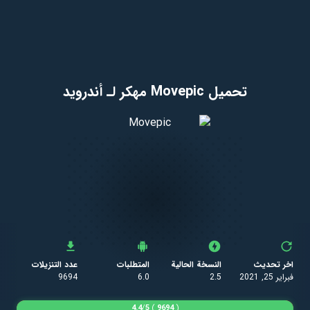
تحميل Movepic مهكر لـ أندرويد
اخر تحديث
النسخة الحالية
المتطلبات
عدد التنزيلات
فبراير 25, 2021
2.5
6.0
9694
4.4
/
5
)
9694
(