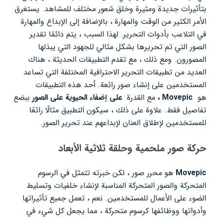
بتأثيرات جديدة ومثيرة وخلق شعور مختلف للمشاهد. يستغرق
الأمر الكثير من الوقت والمهارة ، بالإضافة إلى الإبداع والمهارة
في التلاعب بأدوات التحرير. لهذا السبب ، يتم دائمًا تقدير
الصور التي تم تحريرها بشكل مثالي للجهود التي يبذلها
المصورون. ومع ذلك ، مع تقدم التطبيقات الحديثة ، هناك
العديد من تطبيقات التحرير الاحترافية المختلفة التي تساعد
المستخدمين على إنشاء صور رائعة. أحد هذه التطبيقات
هو
Movepic ،
مع القدرة
على
إضفاء الحيوية على الصور
ببضع
تفاصيل فقط. علاوة على ذلك ، سيكون التطبيق مثالًا رائعًا
للمستخدمين لإطلاق العنان لإبداعهم عند تحرير الصور.
حركة صور ملحمية وحلقة ثلاثية الأبعاد
Movepic
هو محرر صور ، لكن خبرته تتمثل في الرسوم
المتحركة والصور المتحركة المناسبة لإنشاء خلفيات وتسليط
الضوء على الأعمال للمستخدمين. نعم ، تعمل جميع تأثيراتها
وأدواتها ووظائفها كرسوم متحركة ، مما يجعل كل شيء في