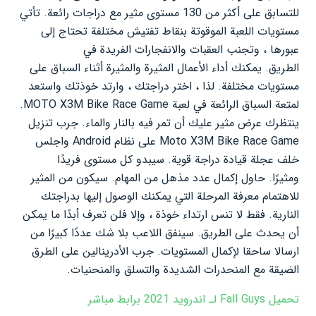
للتسابق على أكثر من 130 مستوى مثير مع دراجات رائعة. تأتي
مستويات اللعبة الموقوتة بنقاط تفتيش مختلفة تحتاج إلى
عبورها ، وتجنب العقبات والانفجارات الفريدة في
الطريق. يمكنك أداء الأعمال المثيرة والمثيرة أثناء السباق على
مستويات مختلفة. لذا ، اختر دراجتك ، وارتد خوذتك واستعد
لمتعة السباق الرائعة في لعبة MOTO X3M Bike Race Game.
ينتظرك عرض مثير عليك أن تمر فيه بالنار والماء. جرب تنزيل
Moto X3M Bike Race Game على نظام Android واجلس
خلف عجلة قيادة دراجة قوية. سيبدو كل مستوى فريدًا
ومثيرًا. حاول إكمال عدد مذهل من المهام. سيكون من المثير
للاهتمام معرفة المرحلة التي يمكنك الوصول إليها بدراجتك
النارية. فقط لا تنس ارتداء خوذة ، وإلا فلن تعرف أبدًا ما يمكن
أن يحدث على الطريق. سينفق اللاعب بلا شك عددًا كبيرًا من
ارسالا ساحقا لإكمال المستويات. جرب الأدرينالين على الطرق
الضيقة مع المنحدرات الشديدة والتسلق والمنحنيات.
تحميل Fall Guys لـ اندرويد 2021 برابط مباشر