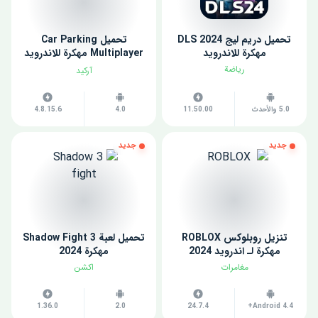
تحميل دريم ليج 2024 DLS
تحميل Car Parking
مهكرة للاندرويد
Multiplayer مهكرة للاندرويد
اخر اصدار
رياضة
آركيد
5.0 والأحدث
11.50.00
4.0
4.8.15.6
جديد
جديد
تنزيل روبلوكس ROBLOX
تحميل لعبة Shadow Fight 3
مهكرة لـ اندرويد 2024
مهكرة 2024
مغامرات
اكشن
1.36.0
2.0
24.7.4
Android 4.4+