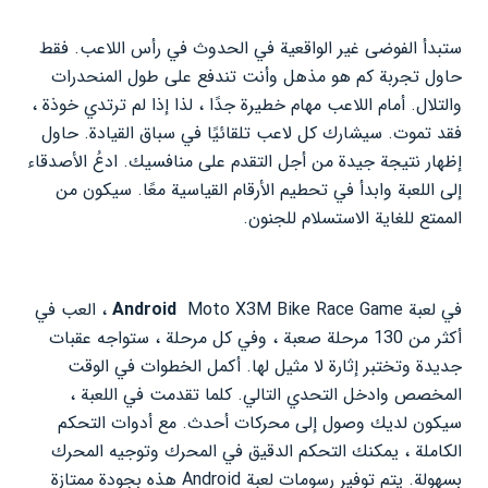
ستبدأ الفوضى غير الواقعية في الحدوث في رأس اللاعب. فقط
حاول تجربة كم هو مذهل وأنت تندفع على طول المنحدرات
والتلال. أمام اللاعب مهام خطيرة جدًا ، لذا إذا لم ترتدي خوذة ،
فقد تموت. سيشارك كل لاعب تلقائيًا في سباق القيادة. حاول
إظهار نتيجة جيدة من أجل التقدم على منافسيك. ادعُ الأصدقاء
إلى اللعبة وابدأ في تحطيم الأرقام القياسية معًا. سيكون من
الممتع للغاية الاستسلام للجنون.
في لعبة
Android
Moto X3M Bike Race Game ، العب في
أكثر من 130 مرحلة صعبة ، وفي كل مرحلة ، ستواجه عقبات
جديدة وتختبر إثارة لا مثيل لها. أكمل الخطوات في الوقت
المخصص وادخل التحدي التالي. كلما تقدمت في اللعبة ،
سيكون لديك وصول إلى محركات أحدث. مع أدوات التحكم
الكاملة ، يمكنك التحكم الدقيق في المحرك وتوجيه المحرك
بسهولة. يتم توفير رسومات لعبة Android هذه بجودة ممتازة