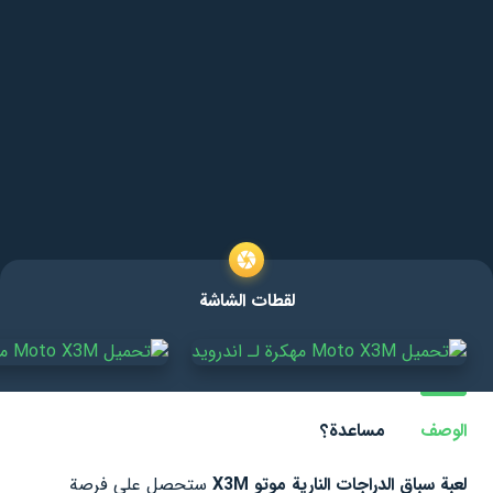
لقطات الشاشة
الوصف
مساعدة؟
لعبة سباق الدراجات النارية موتو X3M
ستحصل على فرصة