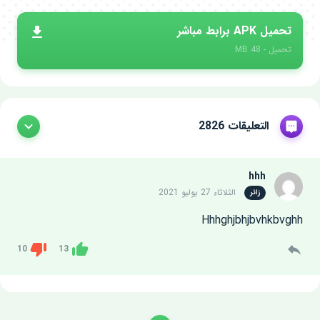
تحميل APK برابط مباشر
تحميل - 48 MB
التعليقات 2826
hhh
الثلاثاء 27 يوليو 2021
زائر
Hhhghjbhjbvhkbvghh
10
13
Dislike
Like