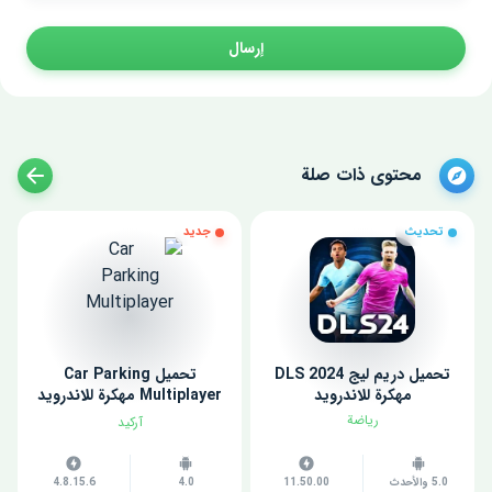
إرسال
محتوى ذات صلة
تحديث
جديد
تحميل دريم ليج 2024 DLS
تحميل Car Parking
مهكرة للاندرويد
Multiplayer مهكرة للاندرويد
اخر اصدار
رياضة
آركيد
5.0 والأحدث
11.50.00
4.0
4.8.15.6