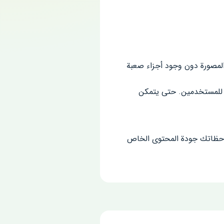
مصورة دون وجود أجزاء صعبة
ف Photoshop ويجعله متاحًا للمستخدمين. حتى يتمكن
احظاتك جودة المحتوى الخاص