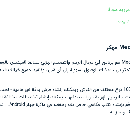
MediBang Paint (MediBang Paint) هو برنامج في مجال الرسم والتصميم الهزلي يساعد المهتم
لاحترافي ، يمكنك الوصول بسهولة إلى أي شيء وتنفيذ جميع خيالك ا
سيكون لديك وصول إلى أكثر من 100 نوع مختلف من الفرش ويمكنك إنشاء فرش بدقة غير عا
إنشاء الرسوم الهزلية ، وباستخدامها ، يمكنك إنشاء تخطيطات مختلفة لعم
وتمييزها ، وفي و
 وتخزينه.