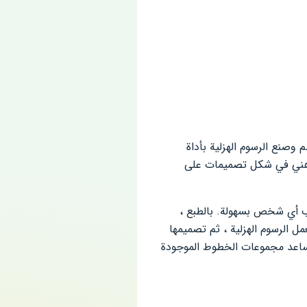
ين بالرسم وصنع الرسوم الهزلية بأداة
لذهني في شكل تصميمات على
دية ؛ لجذب أي شخص بسهولة. بالطبع ،
ل الرسوم الهزلية ، ثم تصميمها
قت قصير جدًا ، قم بإنشاء كتاب فكاهي خاص بك وحفظه في ذاكرة جهاز Android. . تساعد مجموعات الخطوط الموجودة