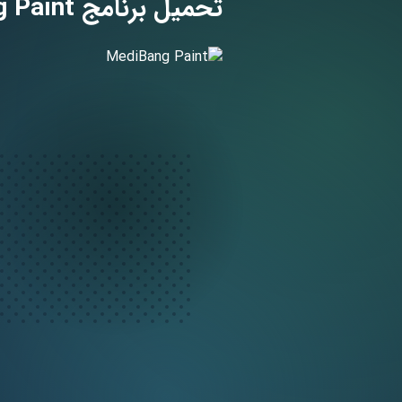
تحميل برنامج MediBang Paint مهكر لـ اندرويد