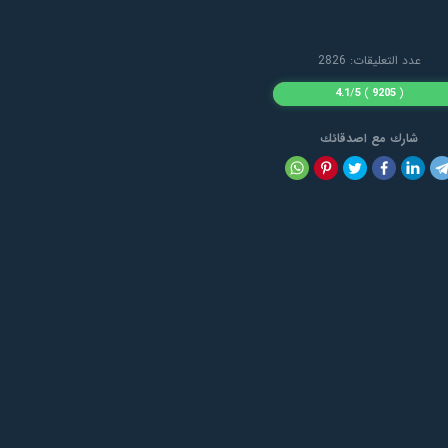
عدد التعليقات: 2826
4.1
/
5
)
9205
(
شارك مع اصدقائك