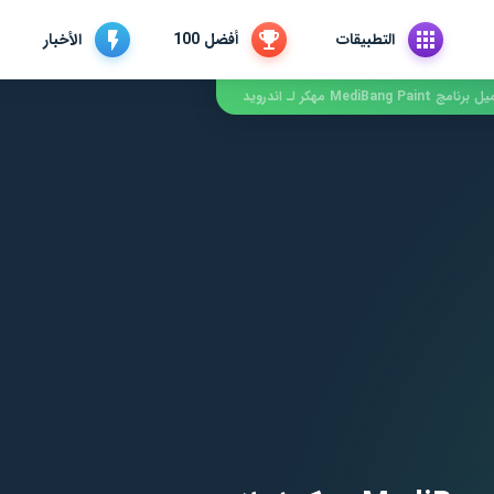
التطبيقات
أفضل 100
الأخبار
مج MediBang Paint مهكر لـ اندرويد