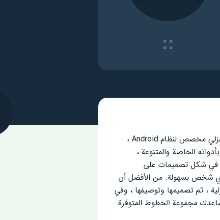
والتصميم الهزلي مخصص لنظام Android ،
G الكبير. يساعد هذا البرنامج ، بأدواته الخاصة والمتنوعة ،
ية في شكل تصميمات على
قة كبيرة لجذب أي شخص بسهولة. من الأفضل أن
لية ، ثم تصميمها وتوصيفها ، وفي
فظه في ذاكرة جهاز Android الخاص بك. فعل. تساعدك مجموعة الخطوط المتوفرة