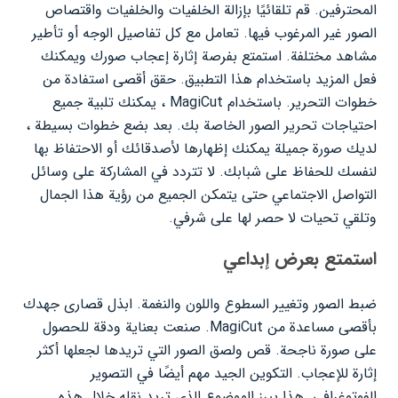
المحترفين. قم تلقائيًا بإزالة الخلفيات والخلفيات واقتصاص
الصور غير المرغوب فيها. تعامل مع كل تفاصيل الوجه أو تأطير
مشاهد مختلفة. استمتع بفرصة إثارة إعجاب صورك ويمكنك
فعل المزيد باستخدام هذا التطبيق. حقق أقصى استفادة من
خطوات التحرير. باستخدام MagiCut ، يمكنك تلبية جميع
احتياجات تحرير الصور الخاصة بك. بعد بضع خطوات بسيطة ،
لديك صورة جميلة يمكنك إظهارها لأصدقائك أو الاحتفاظ بها
لنفسك للحفاظ على شبابك. لا تتردد في المشاركة على وسائل
التواصل الاجتماعي حتى يتمكن الجميع من رؤية هذا الجمال
وتلقي تحيات لا حصر لها على شرفي.
استمتع بعرض إبداعي
ضبط الصور وتغيير السطوع واللون والنغمة. ابذل قصارى جهدك
بأقصى مساعدة من MagiCut. صنعت بعناية ودقة للحصول
على صورة ناجحة. قص ولصق الصور التي تريدها لجعلها أكثر
إثارة للإعجاب. التكوين الجيد مهم أيضًا في التصوير
الفوتوغرافي. هذا يبرز الموضوع الذي تريد نقله خلال هذه