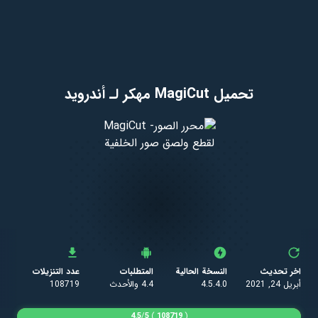
تحميل MagiCut مهكر لـ أندرويد
اخر تحديث
النسخة الحالية
المتطلبات
عدد التنزيلات
أبريل 24, 2021
4.5.4.0
4.4 والأحدث
108719
4.5
/
5
)
108719
(