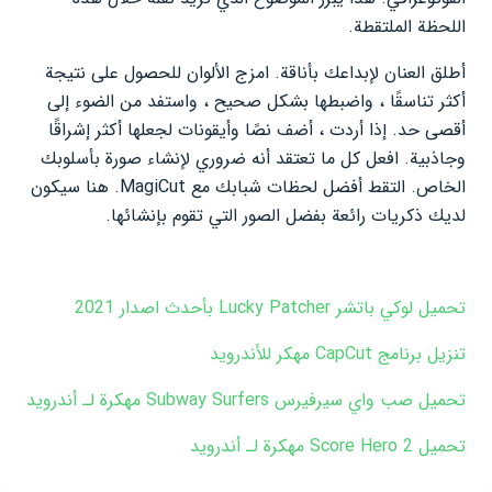
اللحظة الملتقطة.
أطلق العنان لإبداعك بأناقة. امزج الألوان للحصول على نتيجة
أكثر تناسقًا ، واضبطها بشكل صحيح ، واستفد من الضوء إلى
أقصى حد. إذا أردت ، أضف نصًا وأيقونات لجعلها أكثر إشراقًا
وجاذبية. افعل كل ما تعتقد أنه ضروري لإنشاء صورة بأسلوبك
الخاص. التقط أفضل لحظات شبابك مع MagiCut. هنا سيكون
لديك ذكريات رائعة بفضل الصور التي تقوم بإنشائها.
تحميل لوكي باتشر Lucky Patcher بأحدث اصدار 2021
تنزيل برنامج CapCut مهكر للأندرويد
تحميل صب واي سيرفيرس Subway Surfers مهكرة لـ أندرويد
تحميل Score Hero 2 مهكرة لـ أندرويد