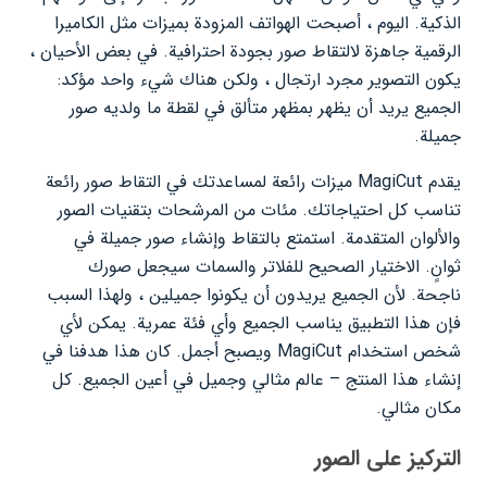
الذكية. اليوم ، أصبحت الهواتف المزودة بميزات مثل الكاميرا
الرقمية جاهزة لالتقاط صور بجودة احترافية. في بعض الأحيان ،
يكون التصوير مجرد ارتجال ، ولكن هناك شيء واحد مؤكد:
الجميع يريد أن يظهر بمظهر متألق في لقطة ما ولديه صور
جميلة.
يقدم MagiCut ميزات رائعة لمساعدتك في التقاط صور رائعة
تناسب كل احتياجاتك. مئات من المرشحات بتقنيات الصور
والألوان المتقدمة. استمتع بالتقاط وإنشاء صور جميلة في
ثوانٍ. الاختيار الصحيح للفلاتر والسمات سيجعل صورك
ناجحة. لأن الجميع يريدون أن يكونوا جميلين ، ولهذا السبب
فإن هذا التطبيق يناسب الجميع وأي فئة عمرية. يمكن لأي
شخص استخدام MagiCut ويصبح أجمل. كان هذا هدفنا في
إنشاء هذا المنتج – عالم مثالي وجميل في أعين الجميع. كل
مكان مثالي.
التركيز على الصور