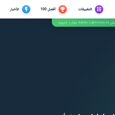
التطبيقات
أفضل 100
الأخبار
Adobe L مهكر لـ أندرويد