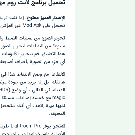
تحميل برنامج لايت روم مهكر
الإصدار المميز مفتوح:
تحصل على Mod Apk غير المؤمّن بالكامل والذي يتيح لك الوصول إلى جميع الميزات المدفوعة مجانًا تمامًا.
تحرير الصور:
من عمليات الضبط والت
متنوعة من النطاقات لتحرير الصور ف
هذا التطبيق. قم بتحرير الألبوما
أي جزء من الصورة بأطراف أصابعك 
الالتقاط:
magic مع خمسة إعدادات مسبقة 
لديها ميزة رائعة ، أي أنك ستحصل
المسبقة.
المتجر:
الأصلية واستخدامها متى احتجت إليها. Auto Add لاستيراد صورك تلقائيًا ومزامنتها مع e Cloud