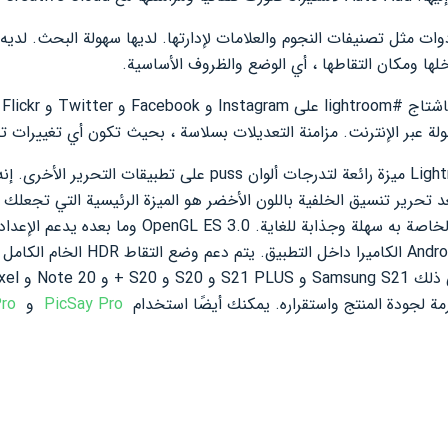
ات مثل تصنيفات النجوم والعلامات لإدارتها. لديها سهولة البحث. لديه
اخلها ومكان التقاطها ، أي الوضع والظروف الأساسية.
شا
أخيرًا وليس آخرًا ، يوفر Lightroom Pro ميزة رائعة لتدرجات ألوان s
ن لأكثر من 1500 لون. يعد تحرير تنسيق الخلفية باللون الأخضر هو الميزة الرئيسية التي
الأخضر. كما أن واجهة المستخدم الخاصة به سهلة وجذابة للغ
الهواتف الذكية التي تعمل بنظام Android ا
PicSay Pro
و
Pro