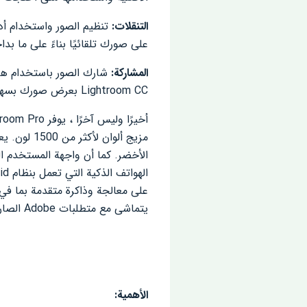
التنقلات:
تنظيم الصور واستخدام أدو
على صورك تلقائيًا بناءً على ما بد
المشاركة:
Lightroom CC بعرض صورك بسهولة عبر الإنترنت. مزامنة التعديلات بسلاسة ، بحيث تكون أي تغييرات تجريها محدثة في جميع الأوقات.
مزيج ألوا
يتماشى مع متطلبات Adobe الصارمة لجودة المنتج واستقراره. يمكنك أيضًا استخدام
الأهمية: