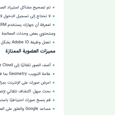
تم تصحيح مشاكل استيراد الصو
لا تحتاج إلى تسجيل الدخول لاستخدامها ، يرجى ال
وستحتوي بعض وحدات المعالجة المركزية ntel
تعمل وظيفة Adobe ID بشكل جيد في الإصدار 5.1
مميزات العضوية الممتازة
أضف الصور تلقائيًا إلى Adobe Creative Cloud للمزامنة.
علامة التبويب Geometry بما في ذلك ميزة Gometry Geometry Slider المستقيمة والموجهة.
اعرض صورك على الإنترنت بمزا
بحث سهل: اكتشاف تلقائي لإضاف
قم بنسخ صورك احتياطيًا باستخدام Lightroom Premium Apk على tive Cloud
مساعد Google والعثور على الصور المتطابقة (ملاحظة: يتطلب Android Marshmallow أو أحدث).