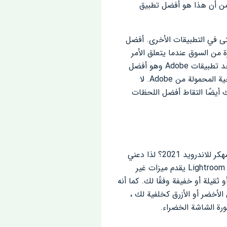
 جهاز Android (Lightroom Mod APK). يمكنني أن أضمن أن هذا هو أفضل تطبيق
التي لا تتوفر حتى في التطبيقات الأخرى. أفضل
، فإن Adobe قد غطت بالفعل نسبة كبيرة من السوق عندما يتعلق الأمر
بتعديل أي شيء. سواء كانت صورًا أو مقاطع فيديو ، فإن Adobe تمتلك كل شيء. Lightroom Pro هو أحد تطبيقات Adobe وهو أفضل
تطبيق متوفر حتى الآن. دعونا نناقشها بمزيد من التفصيل. Lightroom Pro هو أحد تطبيقات الأجهزة اللوحية المحمولة من Adobe. لا
تيح لك أيضًا التقاط أفضل اللحظات
نظرًا لأن لدينا الكثير من تطبيقات التحرير المتاحة في السوق ، فلماذا يجب أن نفكر في تحميل لايت روم مهكر للاندرويد 2021؟ لذا دعني
أخبرك بالإجابة بدقة أكبر. أعلم أن الكثير من التطبيقات المتوفرة في السوق متاحة لتحرير الصور ، لكن Lightroom Pro يقدم ميزات غير
رقة أو باهتة أو ثقيلة أو خفيفة وفقًا لك. كما أنه
 في Lightroom Pro. كما لو كان لديك اللون الأخضر أو ​​الأزرق كخلفية لك ،
رة الشاشة الخضراء.