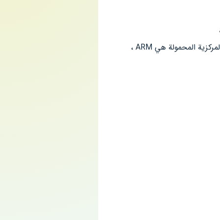
لمعرفة أن جهازك يستخدم ARM أو X86 CPU ، يرجى مراجعة CPU-Z. عادةً ما تكون وحدة المعالجة المركزية المحمولة هي ARM ،