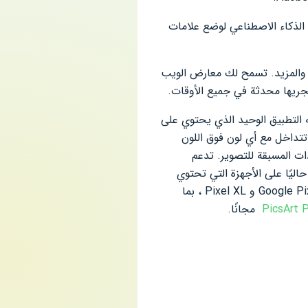
 الذكاء الاصطناعي لوضع علامات
رك الصور باستخدام هاشتاج #lightroom على Instagram و Facebook و Twitter و Flickr والمزيد. تسمح لك معارض الويب
pus على تطبيقات التحرير الأخرى. إنه التطبيق الوحيد الذي يحتوي على
 تجعلك تتداخل مع أي لون فوق اللون
اية. OpenGL ES 3.0 وما بعده يدعم الإعدادات المسبقة للتصوير. تدعم
لكاميرا داخل التطبيق. يتم دعم وضع التقاط HDR الخام الكامل حاليًا على الأجهزة التي تحتوي
على معالجة وذاكرة متقدمة بما في ذلك Samsung S21 و S21 PLUS و S20 و S20 + و Note 20 و Google Pixel و Pixel XL ، بما
PicsArt 
مجانًا.