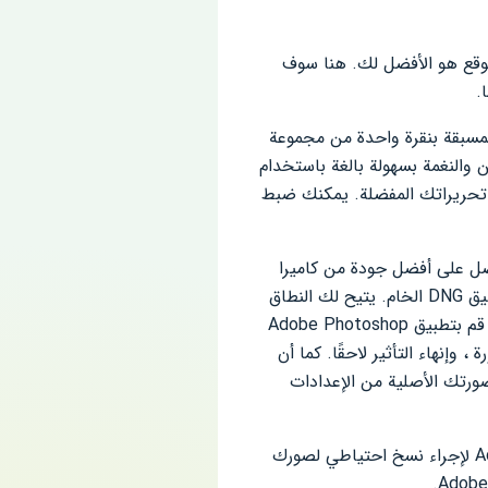
 المميز من تطبيق Lightroom Photo Editing ، فهذا الموقع هو الأفضل لك. هنا سوف
لمسبقة بنقرة واحدة من مجموعة
ن والنغمة بسهولة بالغة باستخدام
ي تحريراتك المفضلة. يمكنك ضبط
Ado ، لن تفوتك أي لقطة وستحصل على أفضل جودة من كاميرا
هاتفك. بل إنه يزيد من جودة عرض هاتفك. يلتقط Lightroom لمزيد من التحكم الإبداعي باستخدام تنسيق DNG الخام. يتيح لك النطاق
الديناميكي العالي ، أي وضع (HDR) ، التقاط أكثر الألوان سطوعًا إلى أحلكها وإعادة إنشاء المشهد بالضبط. قم بتطبيق Adobe Photoshop
، وإنهاء التأثير لاحقًا. كما أن
صورتك الأصلية من الإعدادات
يوفر Lightroom Pro طريقة متطورة تمامًا لمراقبة صورك. يمكنك استخدام Adobe Creative cloud لإجراء نسخ احتياطي لصورك