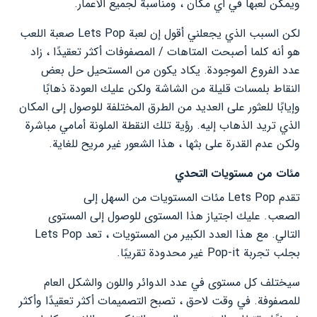
ويمكن لعبها في أي مكان ، ومناسبة لجميع الأعمار.
لكن السبب الذي يجعلني أقول إن لعبة Lets Pop صعبة اللعب
هو أنه كلما أصبحت المتاهات / المصفوفات أكثر تعقيدًا ، زاد
عدد الفروع الموجودة. يكاد يكون من المستحيل حل بعض
النقاط بلمسات قليلة من الشاشة ولكن عليك العودة ذهابًا
وإيابًا للعثور على العديد من الطرق المختلفة للوصول إلى المكان
الذي تريد الذهاب إليه. رؤية تلك النقطة الملونة أمامي مباشرة
ولكن عدم القدرة على بثها ، هذا الشعور غير مريح للغاية.
مئات من مستويات التحدي
تقدم Lets Pop مئات المستويات من السهل إلى
الصعب. عليك اجتياز هذا المستوى للوصول إلى المستوى
التالي. مع هذا العدد الكبير من المستويات ، تعد Lets Pop
بجلب تجربة Pop-it غير محدودة تقريبًا.
سيختلف كل مستوى في عدد الدوائر واللون والشكل العام
للمصفوفة. في وقت لاحق ، تصبح التصميمات أكثر تعقيدًا وأكثر