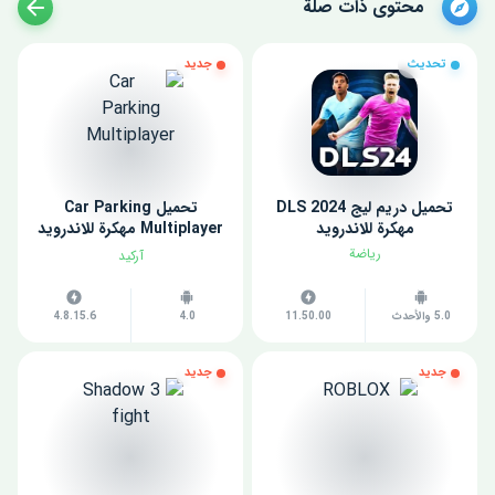
محتوى ذات صلة
تحديث
جديد
تحميل دريم ليج 2024 DLS
تحميل Car Parking
مهكرة للاندرويد
Multiplayer مهكرة للاندرويد
اخر اصدار
رياضة
آركيد
5.0 والأحدث
11.50.00
4.0
4.8.15.6
جديد
جديد