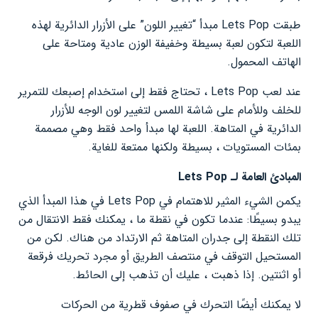
طبقت Lets Pop مبدأ “تغيير اللون” على الأزرار الدائرية لهذه
اللعبة لتكون لعبة بسيطة وخفيفة الوزن عادية ومتاحة على
الهاتف المحمول.
عند لعب Lets Pop ، تحتاج فقط إلى استخدام إصبعك للتمرير
للخلف وللأمام على شاشة اللمس لتغيير لون الوجه للأزرار
الدائرية في المتاهة. اللعبة لها مبدأ واحد فقط وهي مصممة
بمئات المستويات ، بسيطة ولكنها ممتعة للغاية.
المبادئ العامة لـ Lets Pop
يكمن الشيء المثير للاهتمام في Lets Pop في هذا المبدأ الذي
يبدو بسيطًا: عندما تكون في نقطة ما ، يمكنك فقط الانتقال من
تلك النقطة إلى جدران المتاهة ثم الارتداد من هناك. لكن من
المستحيل التوقف في منتصف الطريق أو مجرد تحريك فرقعة
أو اثنتين. إذا ذهبت ، عليك أن تذهب إلى الحائط.
لا يمكنك أيضًا التحرك في صفوف قطرية من الحركات