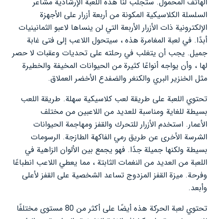
الهاتف المحمول. ستجلب لنا هذه اللعبة الإرشادية مشاعر
السلسلة الكلاسيكية المكونة من أربعة أزرار على الأجهزة
الإلكترونية ذات الأزرار الأربعة التي لن ينساها لاعبو الثمانينيات
أبدًا. في لعبة المغامرة هذه ، سيتحول اللاعب إلى فتى غابة
جميل. يجب أن يتغلب في رحلته على تحديات وعقبات لا حصر
لها ، وأن يواجه أنواعًا كثيرة من الحيوانات المخيفة والخطيرة
مثل الخنزير البري والكنغر والضفدع الأخضر العملاق.
تحتوي اللعبة على طريقة لعب كلاسيكية سهلة. طريقة اللعب
بسيطة للغاية ومناسبة للعديد من اللاعبين من مختلف
الأعمار. استخدم الأزرار للتحرك والقفز ومهاجمة الحيوانات
الشرسة الأخرى عن طريق رمي الفاكهة الطازجة. الرسومات
بسيطة ولكنها جميلة جدًا. فهو يجمع بين الألوان الزاهية في
اللعبة من العديد من النغمات الثابتة ، مما يعطي اللاعب انطباعًا
وفرحة. ميزة القفز المزدوج تساعد الشخصية على القفز لأعلى
وأبعد.
تحتوي لعبة الحركة هذه أيضًا على أكثر من 80 مستوى مختلفًا