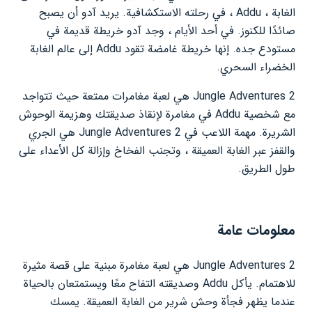
الغابة ، Addu ، في رحلته الاستكشافية. يريد آدو أن يصبح
صائدًا للكنوز. في أحد الأيام ، وجد آدو خريطة قديمة في
مستودع جده. إنها خريطة غامضة تقود Addu إلى عالم الغابة
الخضراء السحري.
Jungle Adventures 2 هي لعبة مغامرات ممتعة حيث تتواجد
مع شخصية Addu في مغامرة لإنقاذ صديقتك وهزيمة الوحوش
الشريرة. مهمة اللاعب في Jungle Adventures 2 هي الجري
والقفز عبر الغابة العميقة ، وتجنب الفخاخ وإزالة كل الأعداء على
طول الطريق.
معلومات عامة
Jungle Adventures 2 هي لعبة مغامرة مبنية على قصة مثيرة
للاهتمام. يأكل Addu وصديقته التفاح معًا ويستمتعان بالحياة
عندما يظهر فجأة وحش شرير من الغابة العميقة. يمسك