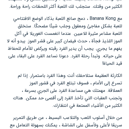
الكثير من وقتك. ستجلب لك اللعبة أكثر اللحظات راحة وراحة.
مع Banana Kong ، دمج صانع اللعبة بذكاء الوضع الافتتاحي
للعبة بشكل مفاجئ ومعقول وجلب شيئًا مضحكًا. ستخلق
اللعبة مشاعر مثيرة للاعبين. عندما انغمست الغوريلا في أكل
الموز اللذيذ فجأة ، حدث فيضان كبير على قشر الموز. يبدو أنه لا
يفهم ما يجري. يجب أن يدير القرد رقبته ويركض للأمام للحفاظ
على حياته. وتبدأ رحلة القرد. دعونا نساعد القرد على البقاء على
قيد الحياة!
الكارثة العظيمة ستلاحقك أنت وهذا القرد باستمرار. إذا لم
تسرع إلى الأمام ، فسوف تبتلع القرد في قشور الموز
العملاقة. مهمتك هي مساعدة القرد على الجري بسرعة ،
وتجنب العقبات التي تأخذ القرد إلى أقصى حد ممكن. هناك
الكثير من الأشياء الممتعة في انتظارك.
من خلال أسلوب اللعب والتلاعب البسيط ، عن طريق التمرير
سريعًا لأعلى ولأسفل على الشاشة ، يمكنك بسهولة التعامل مع