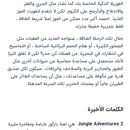
الغوريلا الذكية الخاصة بك كما تشاء مثل الجري والقفز
والاندفاع والتأرجح على الكروم. لكن لا تتقدم لتفويت الموز
اللذيذ. احصد أكبر عدد ممكن من الموز تملأ شريط الطاقة ،
فقط بتمريرة خفيفة سترتد.
خلال تلك الرحلة الشاقة ، ستواجه العديد من العقبات مثل
الصخور الكبيرة ، أو هلام الحمم البركانية الساخنة ، أو التماسيح
في انتظارك في البحيرة. من فضلك كن حذرا! لكن لا تقلق كثيرًا
لأنك ستحصل على مساعدة حماسية من حيوانات أخرى مثل
الطيور والخنازير البرية والسلاحف والزرافات. سيكون لكل صديق
قدرة غير مألوفة على مساعدتك ، مثل أن يساعدك الطائر على
الطيران عالياً أو يمنحك الخنزير تلك السرعة المذهلة.
الكلمات الأخيرة
Jungle Adventures 2
هي لعبة باركور عارضة ومغامرة مثيرة