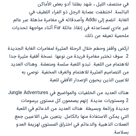
في منتصف الليل ، شهد بطلنا آدو بعض الأماكن
البائسة. اختطفت عصابة الرجل ذو الفراء اللطيف في
الغابة. انضم إلى Addu وأصدقائه في مغامرة مذهلة عبر عالم
غير عادي لمساعدته في إنقاذ عائلة Fur أثناء مواجهة تحديات
ملحمية تعيقه عن ذلك.
اركض واقفز وحطم خلال الرحلة المثيرة لمغامرات الغابة الجديدة
2. سوف تختبر مغامرة فريدة من نوعها. نسخة أفقية مثيرة جدا
للاهتمام من اللعبة. تبدو اللعبة سلسة ومنعشة. وهناك العديد
من التصاميم المثيرة للاهتمام والغرف المخفية. نوصي به
للاعبين الذين يحبون الإصدار الأفقي للعبة.
هناك العديد من الخلفيات والمواضيع في Jungle Adventures
2 ومستويات عديدة. إنهم يصممون كل مستوى برسومات
جديدة ورائعة وبسيطة. هناك العديد من الدعائم في اللعبة
التي يمكن الاستفادة منها بالكامل. يتعين على اللاعبين جمع
العملات الذهبية والدعائم في اختراق المستوى لهزيمة العدو
بسلاسة.