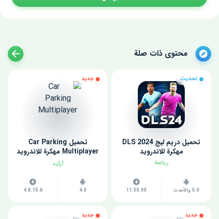
محتوى ذات صلة
تحديث
جديد
تحميل دريم ليج 2024 DLS
تحميل Car Parking
مهكرة للاندرويد
Multiplayer مهكرة للاندرويد
اخر اصدار
رياضة
آركيد
5.0 والأحدث
11.50.00
4.0
4.8.15.6
جديد
جديد