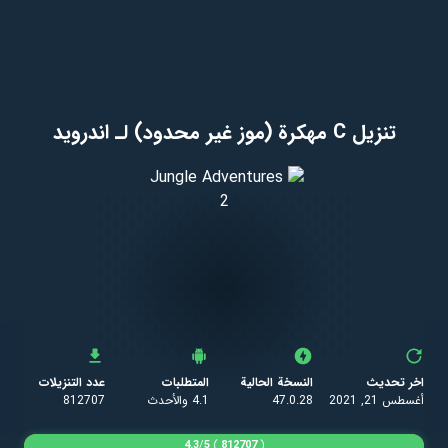
تنزيل C مهكرة (موز غير محدود) لـ اندرويد
اخر تحديث
النسخة الحالية
المتطلبات
عدد التنزيلات
أغسطس 21, 2021
47.0.28
4.1 والأحدث
812707
4.3
/
5
)
812707
(