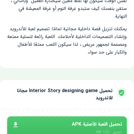
نفس الوقت سيكون لها نمط معين سيختاره العميل. وبالتالي ،
ستقرر بنفسك كيف ستبدو غرفة النوم أو غرفة المعيشة في
النهاية.
يمكنك تنزيل قصة داخلية مجانية تمامًا: تصميم لعبة للأندرويد
وإنشاء التصميمات الداخلية لأحلامك.
اللعبة
رائعة لتسلية ممتعة
ومصممة لجمهور عريض ، لذا سيكون اللعب ممتعًا للأطفال
والكبار على حد سواء.
تحميل Interior Story designing game مجانا
للاندرويد
تحميل اللعبة الأصلية APK
تحميل - 122 MB