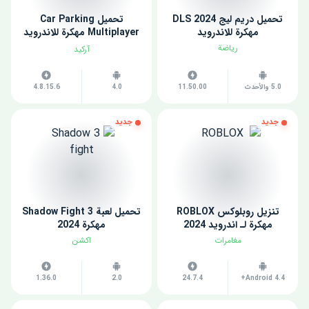
تحميل دريم ليج 2024 DLS
تحميل Car Parking
مهكرة للاندرويد
Multiplayer مهكرة للاندرويد
اخر اصدار
رياضة
آركيد
5.0 والأحدث
11.50.00
4.0
4.8.15.6
جديد
جديد
تنزيل روبلوكس ROBLOX
تحميل لعبة Shadow Fight 3
مهكرة لـ اندرويد 2024
مهكرة 2024
مغامرات
اكشن
1.36.0
2.0
24.7.4
Android 4.4+