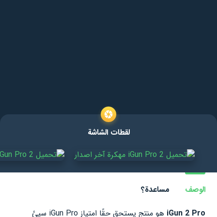
لقطات الشاشة
الوصف
مساعدة؟
iGun 2 Pro
هو منتج يستحق حقًا امتياز iGun Pro سيئ