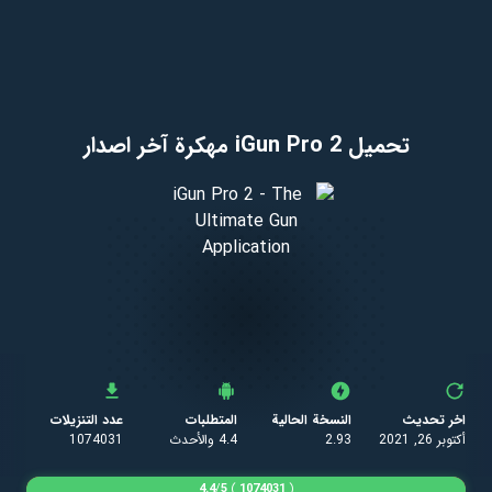
تحميل iGun Pro 2 مهكرة آخر اصدار
اخر تحديث
النسخة الحالية
المتطلبات
عدد التنزيلات
أكتوبر 26, 2021
2.93
4.4 والأحدث
1074031
4.4
/
5
)
1074031
(