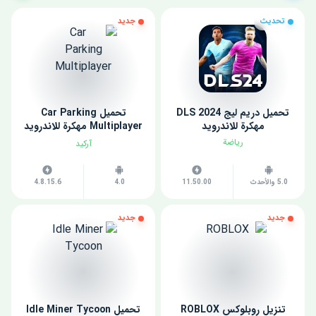
تحديث
جديد
تحميل دريم ليج 2024 DLS
تحميل Car Parking
مهكرة للاندرويد
Multiplayer مهكرة للاندرويد
اخر اصدار
رياضة
آركيد
5.0 والأحدث
11.50.00
4.0
4.8.15.6
جديد
جديد
تنزيل روبلوكس ROBLOX
تحميل Idle Miner Tycoon