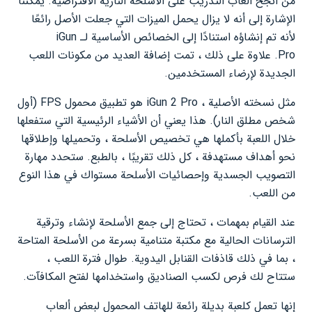
من أنجح ألعاب التدريب على الأسلحة النارية الافتراضية. يمكننا
الإشارة إلى أنه لا يزال يحمل الميزات التي جعلت الأصل رائعًا
لأنه تم إنشاؤه استنادًا إلى الخصائص الأساسية لـ iGun
Pro. علاوة على ذلك ، تمت إضافة العديد من مكونات اللعب
الجديدة لإرضاء المستخدمين.
مثل نسخته الأصلية ، iGun 2 Pro هو تطبيق محمول FPS (أول
شخص مطلق النار). هذا يعني أن الأشياء الرئيسية التي ستفعلها
خلال اللعبة بأكملها هي تخصيص الأسلحة ، وتحميلها وإطلاقها
نحو أهداف مستهدفة ، كل ذلك تقريبًا ، بالطبع. ستحدد مهارة
التصويب الجسدية وإحصائيات الأسلحة مستواك في هذا النوع
من اللعب.
عند القيام بمهمات ، تحتاج إلى جمع الأسلحة لإنشاء وترقية
الترسانات الحالية مع مكتبة متنامية بسرعة من الأسلحة المتاحة
، بما في ذلك قاذفات القنابل اليدوية. طوال فترة اللعب ،
ستتاح لك فرص لكسب الصناديق واستخدامها لفتح المكافآت.
إنها تعمل كلعبة بديلة رائعة للهاتف المحمول لبعض ألعاب