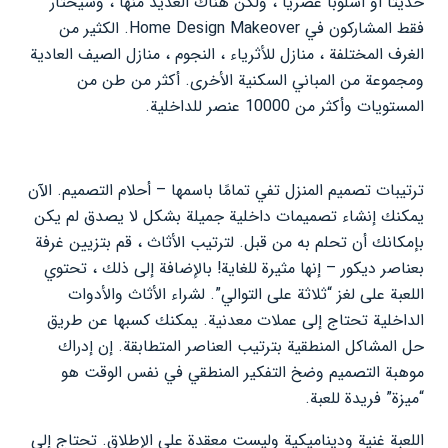
حديثًا أو أسلوبًا عصريًا ، ولكن هناك العديد منها ، وسيختار
فقط المشاركون في Home Design Makeover. الكثير من
الغرف المختلفة ، منازل للأثرياء ، النجوم ، منازل الصيف العادية
ومجموعة من المباني السكنية الأخرى. أكثر من طن من
المستويات وأكثر من 10000 عنصر للداخلية.
ترتيبات تصميم المنزل تفي تمامًا باسمها – أحلام التصميم. الآن
يمكنك إنشاء تصميمات داخلية جميلة بشكل لا يصدق لم يكن
بإمكانك أن تحلم به من قبل. لترتيب الأثاث ، قم بتزيين غرفة
بعناصر ديكور – إنها مثيرة للغاية! بالإضافة إلى ذلك ، تحتوي
اللعبة على لغز “ثلاثة على التوالي”. لشراء الأثاث والأدوات
الداخلية تحتاج إلى عملات معدنية. يمكنك كسبها عن طريق
حل المشاكل المنطقية بترتيب العناصر المتطابقة. إن إدراك
موهبة التصميم وضخ التفكير المنطقي في نفس الوقت هو
“ميزة” فريدة للعبة.
اللعبة غنية وديناميكية وليست معقدة على الإطلاق. تحتاج إلى