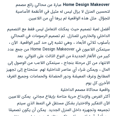
Home Design Makeover
عبارة عن محاكي رائع مصمم
لتحسين المنزل لا يزال ليس له مثيل في الأنظمة الأساسية
للجوّال. مثل هذه الواقعية لم يرها أي من اللاعبين.
أفضل لعبة تصميم حيث يمكنك التعامل ليس فقط مع التصميم
الداخلي والخارجي للمنازل. تم تصميم الرسومات في المحاكي
بأسلوب ثلاثي الأبعاد ، وهي تشبه إلى حد كبير الواقعية. الآن ،
سيتمكن اللاعبون في Home Design Makeover من جمع عدد
كبير من الألغاز الجديدة من النوع الثالث على التوالي. بعد
الانتهاء من كل مرحلة بنجاح ، سيتمكن اللاعب من الوصول إلى
المال ، ويمكن شراء أي عناصر للداخلية لهم. ستحتاج إلى تجهيز
المطابخ وغرف المعيشة ودور الحضانة والحمامات وجميع الغرف
الأخرى كل يوم.
واقعية محاكاة مصمم الداخلية
أكثر الفرص والإبداع حرية متاحة بإيقاع مجاني. يمكن للاعبين
الآن التفكير والاختيار بشكل مستقل في النمط الذي سيتم
تجميعه وتجهيزه داخل المنزل الجديد. يمكن أن يكون تصميمًا