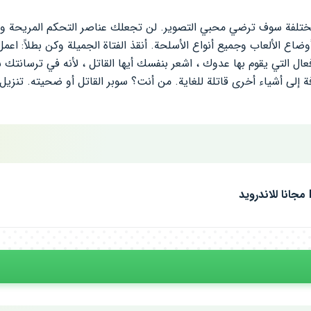
تصوير المختلفة سوف ترضي محبي التصوير. لن تجعلك عناصر التحكم المريحة 
أوضاع الألعاب وجميع أنواع الأسلحة. أنقذ الفتاة الجميلة وكن بطلاً: اع
فعال التي يقوم بها عدوك ، اشعر بنفسك أيها القاتل ، لأنه في ترسانتك 
 إلى أشياء أخرى قاتلة للغاية. من أنت؟ سوبر القاتل أو ضحيته. تنزيل