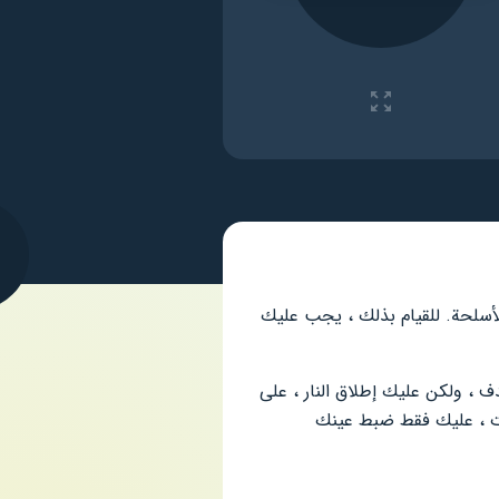
 الأسلحة. للقيام بذلك ، يجب عليك
ف ، ولكن عليك إطلاق النار ، على
ات ، عليك فقط ضبط عينك