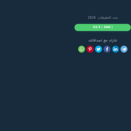
عدد التعليقات: 2826
4.5
/
5
)
3663
(
شارك مع اصدقائك