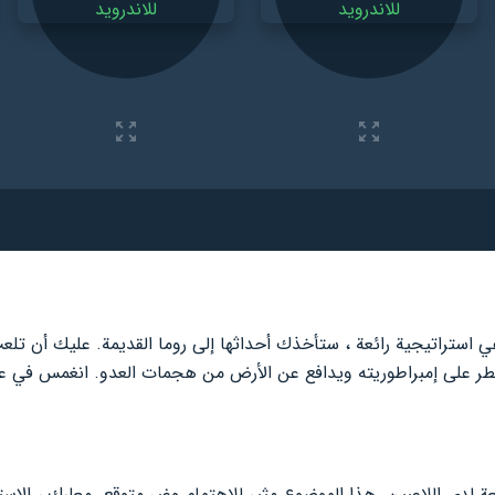
 استراتيجية رائعة ، ستأخذك أحداثها إلى روما القديمة. عليك أن ت
طر على إمبراطوريته ويدافع عن الأرض من هجمات العدو. انغمس في عا
عة لدى اللاعبين. هذا الموضوع مثير للاهتمام وغير متوقع. معارك ، الاستي