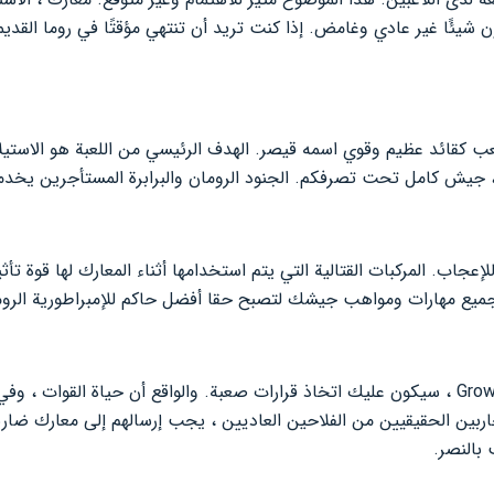
شيئًا غير عادي وغامض. إذا كنت تريد أن تنتهي مؤقتًا في روما القدي
عب كقائد عظيم وقوي اسمه قيصر. الهدف الرئيسي من اللعبة هو الاستيل
، جيش كامل تحت تصرفكم. الجنود الرومان والبرابرة المستأجرين يخدم
لإعجاب. المركبات القتالية التي يتم استخدامها أثناء المعارك لها قوة ت
جميع مهارات ومواهب جيشك لتصبح حقا أفضل حاكم للإمبراطورية الروما
أثناء مرور المستويات في Grow Empire ، سيكون عليك اتخاذ قرارات صعبة. والواقع أن حياة
بين الحقيقيين من الفلاحين العاديين ، يجب إرسالهم إلى معارك ضارية
بالنصر.