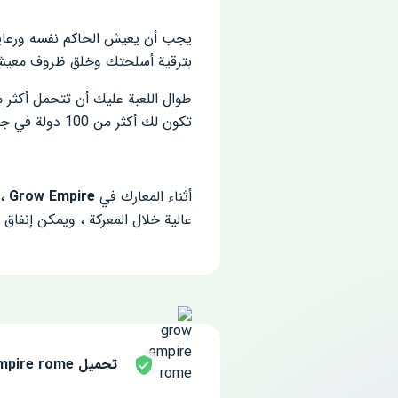
يجب أن يعيش الحاكم نفسه ورعاياه 
بترقية أسلحتك وخلق ظروف معيشي
تكون لك أكثر من 100 دولة في جميع أنحاء أوروبا. يكفي بذل بعض الجهود ووضع خطة عمل عالية الجودة وصحيحة استراتيجيًا.
أثناء المعارك في
Grow Empire
، 
عالية خلال المعركة ، ويمكن إنفا
تحميل grow empire rome مجانا للاندرويد