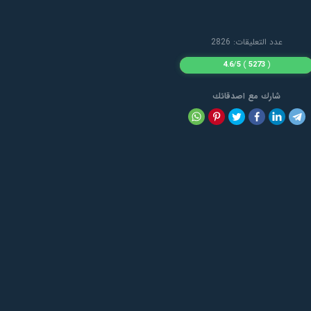
عدد التعليقات: 2826
4.6
/
5
)
5273
(
شارك مع اصدقائك