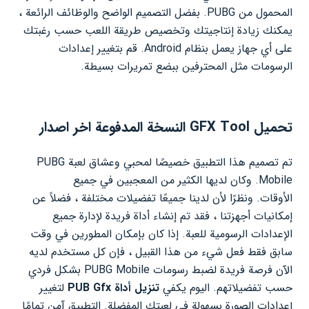
المحمول من PUBG. بفضل التصميم الواضح والوظائف الرائعة ،
يمكنك زيادة إنتاجيتك وتخصيص طريقة اللعب حسب رغبتك
على أي جهاز يعمل بنظام Android. قم بتغيير إعدادات
الرسومات مثل المحترفين ببضع تمريرات بسيطة.
تحميل GFX Tool النسخة المدفوعة اخر اصدار
تم تصميم هذا التطبيق خصيصًا لمحبي وعشاق لعبة PUBG
Mobile. وكان لديها الكثير من المعجبين في جميع
الأوقات. ونظرًا لأن لدينا جميعًا تفضيلات مختلفة ، فضلاً عن
إمكانيات أجهزتنا ، فقد تم إنشاء أداة فريدة لإدارة جميع
الإعدادات الرسومية للعبة. إذا كان بإمكان المطورين في وقت
سابق فقط فعل شيء من هذا القبيل ، فإن كل مستخدم لديه
الآن فرصة فريدة لضبط رسومات PUBG Mobile بشكل فردي
حسب تفضيلاتهم. اليوم يكفي
تنزيل أداة PUB Gfx
لتغيير
إعدادات الصورة بسهولة في لعبتك المفضلة. التطبيق آمن تمامًا