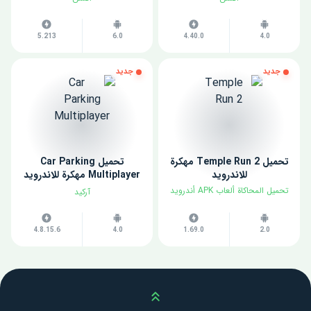
5.213
6.0
4.40.0
4.0
جديد
جديد
تحميل Temple Run 2 مهكرة
تحميل Car Parking
للاندرويد
Multiplayer مهكرة للاندرويد
اخر اصدار
تحميل المحاكاة ألعاب APK أندرويد
آركيد
4.8.15.6
4.0
1.69.0
2.0
Scroll up