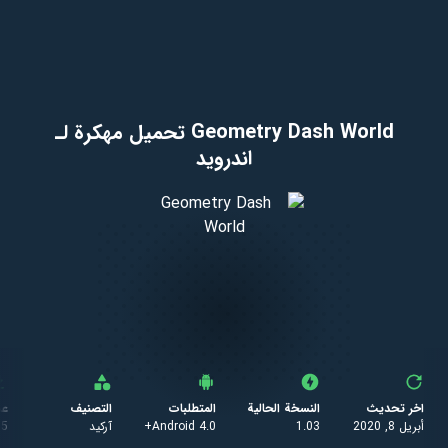
Geometry Dash World تحميل مهكرة لـ
اندرويد
اخر تحديث
النسخة الحالية
المتطلبات
التصنيف
عد
أبريل 8, 2020
1.03
Android 4.0+
آركيد
55