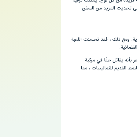
القتالية القابلة للاستخدام ، حاليًا يبلغ هذا العدد 8 سفن بمهارات فريدة من كل نوع. يمكنك ترقية
لى تحديث المزيد من السفن
وية. ومع ذلك ، فقد تحسنت اللعبة
لفضائية.
بأنه يقاتل حقًا في مركبة
مط القديم للثمانينيات ، مما