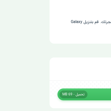
قم ببناء أسطولك القتالي القوي ، عبر الفضاء المظلم ، للوصول إلى النجوم لتدمير الغزاة الفضائيين وحماية مجرتك. قم بتنزيل Galaxy
تحميل - 69 MB