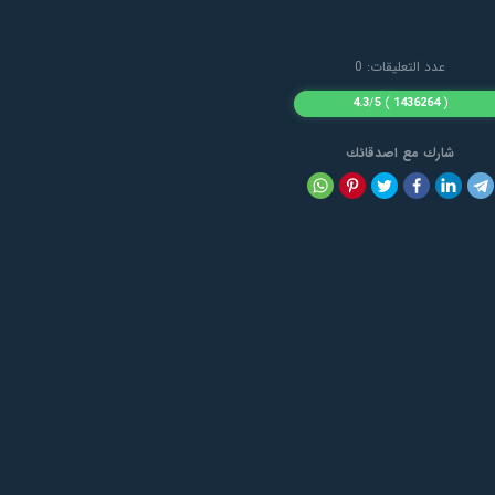
عدد التعليقات: 0
4.3
/
5
)
1436264
(
شارك مع اصدقائك