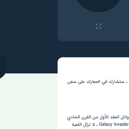
موضوع الخيال العلمي أو الفضائيين ليس غريباً على أي منا. عند القدوم إلى Galaxy Invaders MOD APK ، ستشارك في المعارك على سفن
ئل العقد الأول من القرن الحادي
والعشرين. على مدار 20 عامًا من التطوير ، حتى الآن ، لا يزال نوع اللعبة يحتفظ بمستواه الحار. الأبرز هو Galaxy Invaders ، لا تزال اللعبة