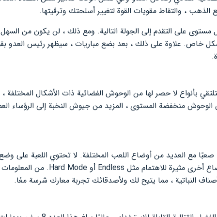
الذهب ، والتقاط مقويات القوة لتغيير أسلحتك وترقيتها.
مستوى على التقدم إلى الجولة التالية. ومع ذلك ، لن يكون من السهل 
بشكل خاص. علاوة على ذلك ، بعد بضع مباريات ، سيظهر رئيس العدو بق
.
لتقي بأنواع لا حصر لها من الوحوش الفضائية ذات الأشكال المختلفة ، 
 الوحوش منخفضة المستوى ، المزيد من جيوش النخبة إلى الرؤساء الع
فحسب ، بل تحتوي أيضًا على أوضاع أخرى مثيرة
أصناف النباتية ، مما يتيح لك ولأصدقائك تجربة معارك شرسة معًا.