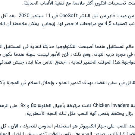
لت تحسينات لتكون أكثر ملاءمة مع تقنية الألعاب الحديثة.
أحداث Galaxy Invaders في عالم المستقبل عندما أصبحت التكنولوجيا حديثة للغاية في الم
في مجرة ​​درب التبانة. ومع ذلك ، فإن الأمور ليست سهلة عندما تكون
اجهة هذا الموقف الخطير للغاية ، اجتمع الناس معًا لبناء جيش فضائ
 في سفن الفضاء بهدف تدمير العدو ، وإحلال السلام في المجرة بأكم
من المؤكد أنك ما زلت تتذكر أن لعب
د اللعب على جهاز الكمبيوتر هو استخدام الماوس للتحرك ، الآن ، ك
فضائية لتفادي رصاص العدو وفي نفس الوقت تدمير سفن الفضاء المعادي