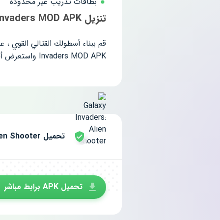
بطاقات تدريب غير محدودة
تنزيل Galaxy Invaders MOD APK لنظام Android
Invaders MOD APK واستعرض أفضل مهارات رواد الفضاء!
تحميل Galaxy Invaders: Alien Shooter مجانا للاندرويد
تحميل APK برابط مباشر