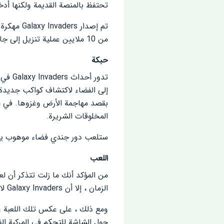
تحتفظ بالمنصة القديمة ولكنها أدخ
من 10 ملايين عملية تنزيل إلى جانب تصنيف 4.5 مع مراجعات لا حصر لها. إيجابي. يمكن ملاحظة أن اللعبة كانت بداية ناجحة للغاية.
حبكة
تدور 
إلى الفضاء لاكتشاف كواكب جديدة 
بقصد مهاجمة الأرض وغزوها. في مو
المخلوقات الشريرة.
ستلعب دور جندي فضاء موهوب يقاتل
اللعب
الزمان ، إلا أن Galaxy Invaders لا يزال يحتفظ بنفس آلية اللعب مثل تلك اللعبة الأسطورية.
ومع ذلك ، على عكس تلك اللعبة عن
حول الشاشة للتحكم في المركبة ال