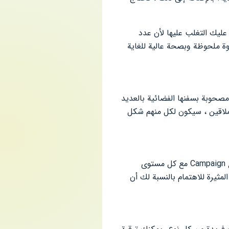
عليك التغلب عليها لأن عدد
وة ملحوظة وبصحة عالية للغاية
مصحوبة بسفنها الفضائية بالعديد
ملاقين ، سيكون لكل منهم شكل
ستمنحك Galaxy Invaders تحديًا صعبًا مع العديد من أوضاع اللعب المختلفة. لا تحتوي اللعبة على وضع Campaign مع كل مستوى
 للاهتمام مثل Endless أو Hard Mode. من المعلومات المثيرة للاهتمام بالنسبة لك أن