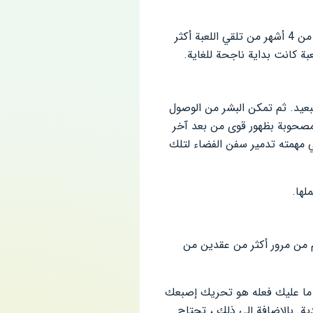
تم إصدار Galaxy Invaders مهكرة من ميديا فاير من قبل الناشر OneSoft في 11 سبتمبر 2020. بعد أقل من 4 أشهر من تلقي اللعبة أكثر
ستقبل البعيد. ثم تمكن البشر من الوصول
 مصحوبة بظهور قوى من بعد آخر
ي مهمته تدمير سفن الفضاء لتلك
لها.
ة Chicken Invaders كانت مرتبطة بأجيال الطفولة 8x و 9x. على الرغم من مرور أكثر من عقدين من
ل ما عليك فعله هو تحريك إصبعك
ة. بالإضافة إلى ذلك ، تحتاج