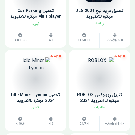
تحميل دريم ليج 2024 DLS
تحميل Car Parking
مهكرة للاندرويد
Multiplayer مهكرة للاندرويد
اخر اصدار
رياضة
آركيد
5.0 والأحدث
11.50.00
4.0
4.8.15.6
جديد
جديد
تنزيل روبلوكس ROBLOX
تحميل Idle Miner Tycoon
مهكرة لـ اندرويد 2024
2024 مهكرة للاندرويد
مغامرات
اكشن
4.40.0
4.0
24.7.4
Android 4.4+