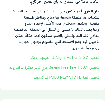
اللاعب عاملاً في السماح له بأن يصبح آخر ناجٍ.
جارينا فري فاير ماكس
هي لعبة البقاء على قيد الحياة حيث
ستسافر عبر منطقة شاسعة بها مبانٍ ومناظر طبيعية
مفصلة. يمكنهم استخدام هذه الأشياء لإخفاء العدو
ومهاجمته. كذلك لا تنسى أن تنتقل إلى المنطقة المخصصة
لتفادي فقد الدم وتلتقي بالعدو. سيكون أيضًا مكانًا يمكن
للاعبين فيه جمع الأسلحة التي تناسبهم وإظهار المهارات
ويصبحوا منتصرين.
تحميل Alight Motion 3.6.2 لـ اندرويد [مهكر]
تحميل Garena Free Fire 1.60.1 فري فاير مهكرة لـ اندرويد
تحميل لعبة PUBG NEW STATE لـ أندرويد