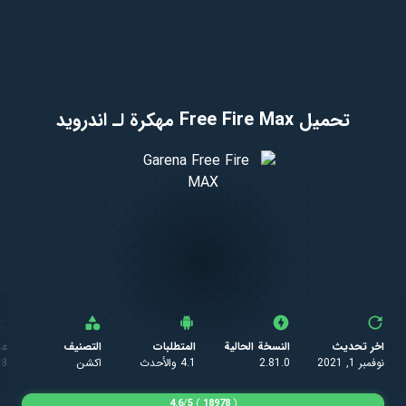
تحميل Free Fire Max مهكرة لـ اندرويد
اخر تحديث
النسخة الحالية
المتطلبات
التصنيف
عد
نوفمبر 1, 2021
2.81.0
4.1 والأحدث
اكشن
78
4.6
/
5
)
18978
(