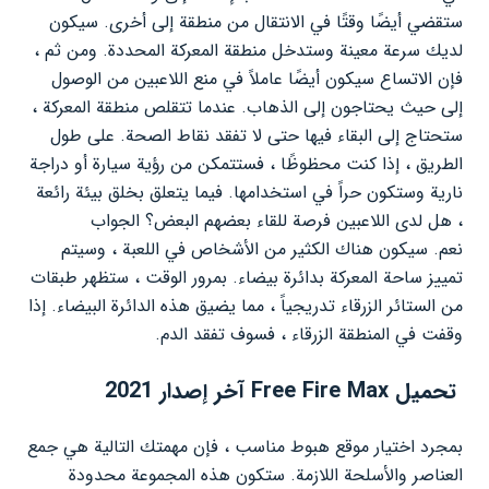
ستقضي أيضًا وقتًا في الانتقال من منطقة إلى أخرى. سيكون
لديك سرعة معينة وستدخل منطقة المعركة المحددة. ومن ثم ،
فإن الاتساع سيكون أيضًا عاملاً في منع اللاعبين من الوصول
إلى حيث يحتاجون إلى الذهاب. عندما تتقلص منطقة المعركة ،
ستحتاج إلى البقاء فيها حتى لا تفقد نقاط الصحة. على طول
الطريق ، إذا كنت محظوظًا ، فستتمكن من رؤية سيارة أو دراجة
نارية وستكون حراً في استخدامها. فيما يتعلق بخلق بيئة رائعة
، هل لدى اللاعبين فرصة للقاء بعضهم البعض؟ الجواب
نعم. سيكون هناك الكثير من الأشخاص في اللعبة ، وسيتم
تمييز ساحة المعركة بدائرة بيضاء. بمرور الوقت ، ستظهر طبقات
من الستائر الزرقاء تدريجياً ، مما يضيق هذه الدائرة البيضاء. إذا
وقفت في المنطقة الزرقاء ، فسوف تفقد الدم.
تحميل Free Fire Max آخر إصدار 2021
بمجرد اختيار موقع هبوط مناسب ، فإن مهمتك التالية هي جمع
العناصر والأسلحة اللازمة. ستكون هذه المجموعة محدودة