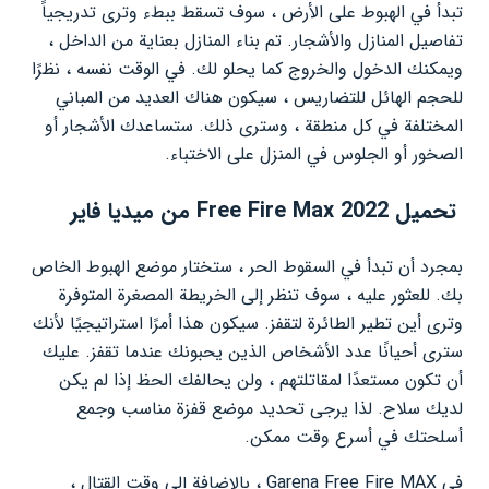
تبدأ في الهبوط على الأرض ، سوف تسقط ببطء وترى تدريجياً
تفاصيل المنازل والأشجار. تم بناء المنازل بعناية من الداخل ،
ويمكنك الدخول والخروج كما يحلو لك. في الوقت نفسه ، نظرًا
للحجم الهائل للتضاريس ، سيكون هناك العديد من المباني
المختلفة في كل منطقة ، وسترى ذلك. ستساعدك الأشجار أو
الصخور أو الجلوس في المنزل على الاختباء.
تحميل Free Fire Max 2022 من ميديا فاير
بمجرد أن تبدأ في السقوط الحر ، ستختار موضع الهبوط الخاص
بك. للعثور عليه ، سوف تنظر إلى الخريطة المصغرة المتوفرة
وترى أين تطير الطائرة لتقفز. سيكون هذا أمرًا استراتيجيًا لأنك
سترى أحيانًا عدد الأشخاص الذين يحبونك عندما تقفز. عليك
أن تكون مستعدًا لمقاتلتهم ، ولن يحالفك الحظ إذا لم يكن
لديك سلاح. لذا يرجى تحديد موضع قفزة مناسب وجمع
أسلحتك في أسرع وقت ممكن.
في Garena Free Fire MAX ، بالإضافة إلى وقت القتال ،