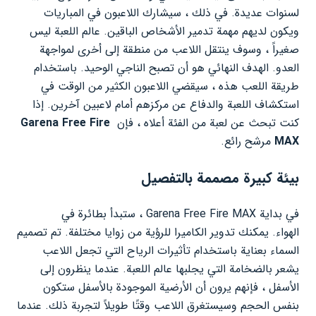
لسنوات عديدة. في ذلك ، سيشارك اللاعبون في المباريات
ويكون لديهم مهمة تدمير الأشخاص الباقين. عالم اللعبة ليس
صغيراً ، وسوف ينتقل اللاعب من منطقة إلى أخرى لمواجهة
العدو. الهدف النهائي هو أن تصبح الناجي الوحيد. باستخدام
طريقة اللعب هذه ، سيقضي اللاعبون الكثير من الوقت في
استكشاف اللعبة والدفاع عن مركزهم أمام لاعبين آخرين. إذا
كنت تبحث عن لعبة من الفئة أعلاه ، فإن
Garena Free Fire
MAX
مرشح رائع.
بيئة كبيرة مصممة بالتفصيل
في بداية Garena Free Fire MAX ، ستبدأ بطائرة في
الهواء. يمكنك تدوير الكاميرا للرؤية من زوايا مختلفة. تم تصميم
السماء بعناية باستخدام تأثيرات الرياح التي تجعل اللاعب
يشعر بالضخامة التي يجلبها عالم اللعبة. عندما ينظرون إلى
الأسفل ، فإنهم يرون أن الأرضية الموجودة بالأسفل ستكون
بنفس الحجم وسيستغرق اللاعب وقتًا طويلاً لتجربة ذلك. عندما