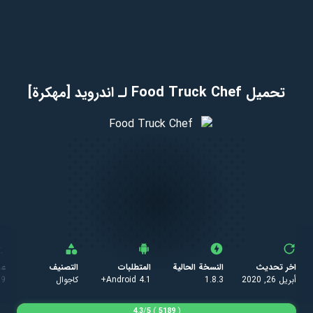
تحميل Food Truck Chef لـ اندرويد [مهكرة]
اخر تحديث
النسخة الحالية
المتطلبات
التصنيف
عد
أبريل 26, 2020
1.8.3
Android 4.1+
كاجوال
89
4.3
/
5
)
5189
(