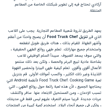
آركادي تحتاج فيه إلى تطوير شبكتك الخاصة من المطاعم
المتنقلة.
يمهد الطريق لذروة شعبية المطاعم التجارية. يجب على اللاعب
الذي قرر
تنزيل Food Truck Chef
أن يصبح واحدًا من أعظم
وأشهر الطهاة. للقيام بذلك ، هناك طريق طويل لنقطعه
واستخدام جميع مهاراتك. تعلم طهي روائع الطهي الحقيقية ،
والتي سوف يسعد الضيوف. سيبدأ السلم الوظيفي للاعب
بشاحنة عادية تبيع البرغر والحصة ، ولكن بعد ذلك ستنمو
الأعمال أقوى وأقوى. تعلم كيفية طهي البيتزا وتحضير القهوة
اللذيذة وغير ذلك الكثير ، واكسب أموالك الأولى. قم بتنزيل
لعبة Food Truck Chef: Cooking Game لأنظمة Android التي
يحتاجها الجميع ، لأن هذه لعبة رائعة حول روائع الطهي ، التي
تسبب الإدمان ، ومن المستحيل الابتعاد عنها. سافر واكتشف
عربات جديدة. قريبا سيتم التعرف عليهم ليس فقط في مدينتك
، ولكن في جميع أنحاء البلاد. استخدم كمية كبيرة من المنتجات