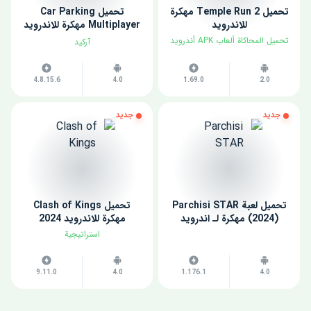
تحميل Temple Run 2 مهكرة
تحميل Car Parking
للاندرويد
Multiplayer مهكرة للاندرويد
اخر اصدار
تحميل المحاكاة ألعاب APK أندرويد
آركيد
4.8.15.6
4.0
1.69.0
2.0
جديد
جديد
تحميل لعبة Parchisi STAR
تحميل Clash of Kings
(2024) مهكرة لـ اندرويد
مهكرة للاندرويد 2024
استراتيجية
9.11.0
4.0
1.176.1
4.0