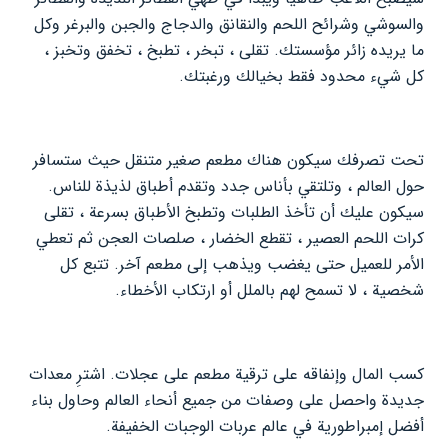
والسوشي وشرائح اللحم والنقانق والدجاج والجبن والبرغر وكل
ما يريده زائر مؤسستك. تقلى ، تبخر ، تطبخ ، تخفق وتخبز ،
كل شيء محدود فقط بخيالك ورغبتك.
تحت تصرفك سيكون هناك مطعم صغير متنقل حيث ستسافر
حول العالم ، وتلتقي بأناس جدد وتقدم أطباق لذيذة للناس.
سيكون عليك أن تأخذ الطلبات وتطبخ الأطباق بسرعة ، تقلى
كرات اللحم العصير ، تقطع الخضار ، صلصات العجن ثم تعطي
الأمر للعميل حتى يغضب ويذهب إلى مطعم آخر. تتبع كل
شخصية ، لا تسمح لهم بالملل أو ارتكاب الأخطاء.
كسب المال وإنفاقه على ترقية مطعم على عجلات. اشترِ معدات
جديدة واحصل على وصفات من جميع أنحاء العالم وحاول بناء
أفضل إمبراطورية في عالم عربات الوجبات الخفيفة.