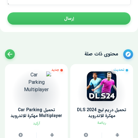
إرسال
محتوى ذات صلة
تحديث
جديد
تحميل دريم ليج 2024 DLS
تحميل Car Parking
مهكرة للاندرويد
Multiplayer مهكرة للاندرويد
اخر اصدار
رياضة
آركيد