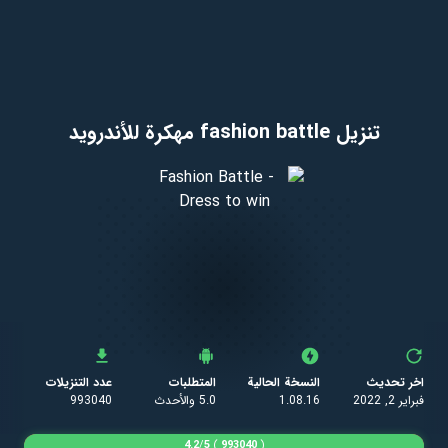
تنزيل fashion battle مهكرة للأندرويد
اخر تحديث
النسخة الحالية
المتطلبات
عدد التنزيلات
فبراير 2, 2022
1.08.16
5.0 والأحدث
993040
4.2
/
5
)
993040
(