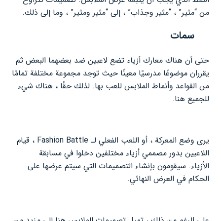
من “مثير” ، “مثير وجذاب” ، إلى “مثير ومثير” ، وما إلى ذلك.
سمات
حتى أن هناك معارك أزياء تضع لاعبين ضد بعضهما البعض ثم
يقرران موضوعًا مدرسيًا معينًا حيث توجد مجموعة مختلفة تمامًا
من القواعد وأنماط الملابس للعب بها. لذلك حقًا ، هناك شيء
للجميع هنا.
يرى وضع المعركة ، أو اللعب الفعلي لـ Fashion Battle ، قيام
اللاعبين بدور مصممي أزياء مختلفين دخلوا في مسابقة
الأزياء. سيقومون بإنشاء التصميمات التي سيتم عرضها على
الحكام في العرض النهائي.
على الرغم من ذلك ، تميل تصميمات الملابس هنا إلى مزيد من