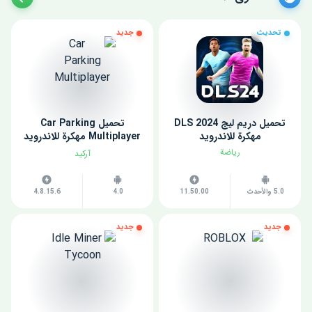
تحديث
جديد
تحميل دريم ليج 2024 DLS
تحميل Car Parking
مهكرة للاندرويد
Multiplayer مهكرة للاندرويد
اخر اصدار
رياضة
آركيد
5.0 والأحدث
11.50.00
4.0
4.8.15.6
جديد
جديد